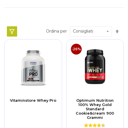
Im
Ordina per
la
dir
dec
-26%
Vitaminstore Whey Pro
Optimum Nutrition
100% Whey Gold
Standard
Cookie&cream 900
Grammi