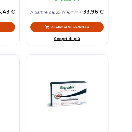
,43 €
33,96 €
39,95 €
A partire da
25,17 €
O
AGGIUNGI AL CARRELLO
Scopri di più