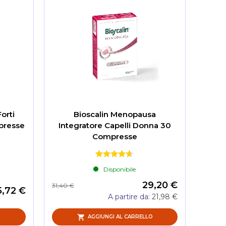
orti
Bioscalin Menopausa
presse
Integratore Capelli Donna 30
Compresse
Disponibile
29,20 €
31,40 €
5,72 €
A partire da
21,98 €
O
AGGIUNGI AL CARRELLO