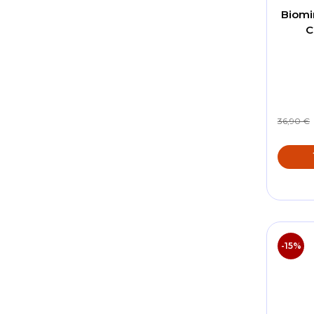
Biomi
C
36,90 €
-15%