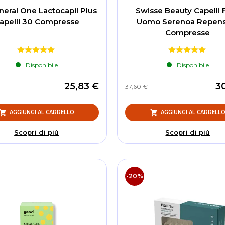
neral One Lactocapil Plus
Swisse Beauty Capelli F
apelli 30 Compresse
Uomo Serenoa Repen
Compresse
Disponibile
Disponibile
25,83 €
3
37,60 €
AGGIUNGI AL CARRELLO
AGGIUNGI AL CARRELL
Scopri di più
Scopri di più
-20%