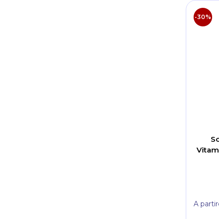
-30%
So
Vitam
A parti