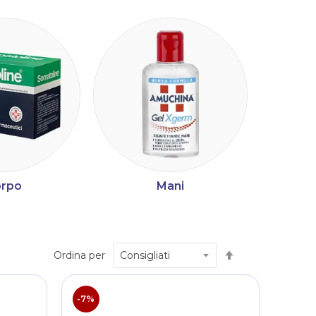
rpo
Mani
Imposta
Ordina per
la
direzione
decrescente
-7%