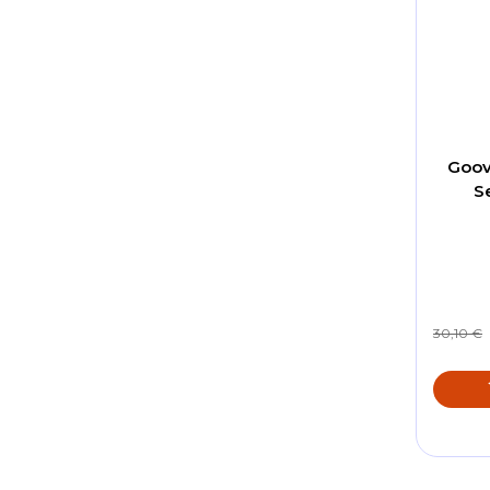
Goov
S
30,10 €