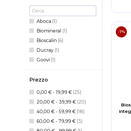
Cerca
elemento
Aboca
1
elemento
Biomineral
1
-7%
articoli
Bioscalin
6
elemento
Ducray
1
elemento
Goovi
1
articoli
Keraformula
3
elemento
NO BRAND
1
Prezzo
elemento
Phyto
1
articoli
0,00 €
-
19,99 €
25
elemento
Solgar
1
articoli
20,00 €
-
39,99 €
20
Bios
articoli
Swisse
4
Integ
articoli
40,00 €
-
59,99 €
18
articoli
60,00 €
-
79,99 €
3
elemento
80,00 €
-
99,99 €
1