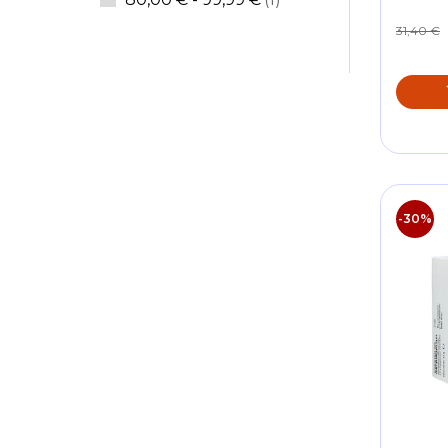
31,40 €
-30%