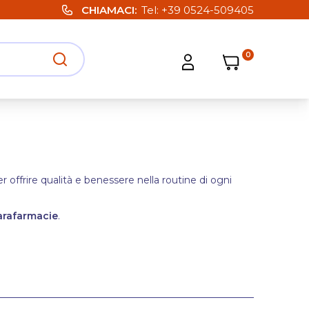
CHIAMACI
Tel:
+39 0524-509405
0
Carrello
Carrello
Apri ricerca
Apri strumenti utente
er offrire qualità e benessere nella routine di ogni
arafarmacie
.