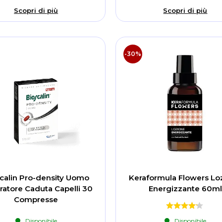
Scopri di più
Scopri di più
-30%
calin Pro-density Uomo
Keraformula Flowers Lo
ratore Caduta Capelli 30
Energizzante 60ml
Compresse
Disponibile
Disponibile