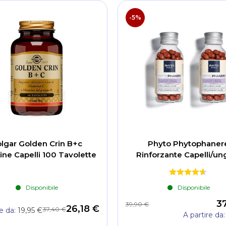
-5%
lgar Golden Crin B+c
Phyto Phytophaner
ine Capelli 100 Tavolette
Rinforzante Capelli/un
Disponibile
Disponibile
3
39,90 €
26,18 €
37,40 €
re da
19,95 €
A partire da