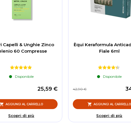
i Capelli & Unghie Zinco
Èqui Keraformula Anticad
elenio 60 Compresse
Fiale 6ml
Disponibile
Disponibile
25,59 €
3
42,90 €
AGGIUNGI AL CARRELLO
AGGIUNGI AL CARRELL
Scopri di più
Scopri di più