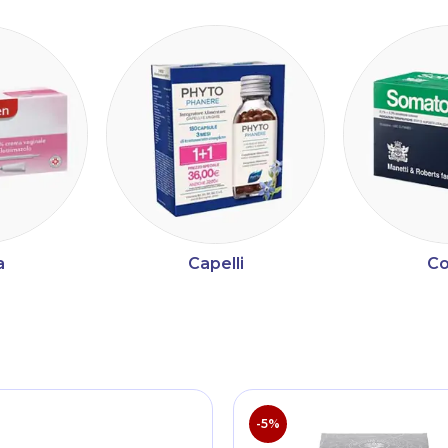
a
Capelli
Co
ltri
-5%