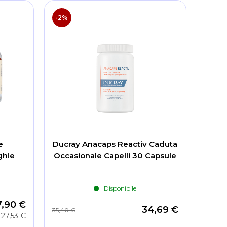
-2%
e
Ducray Anacaps Reactiv Caduta
ghie
Occasionale Capelli 30 Capsule
Disponibile
7,90 €
34,69 €
35,40 €
27,53 €