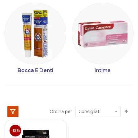
Bocca E Denti
Intima
Im
Ordina per
la
dir
dec
-15%