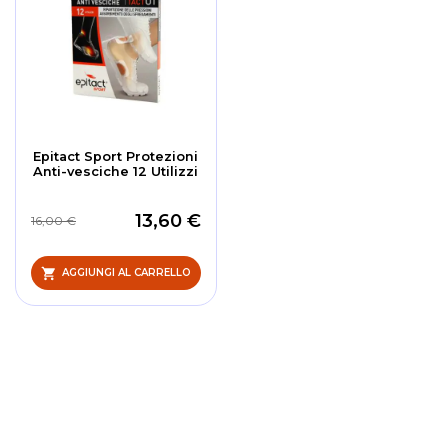
Epitact Sport Protezioni
Anti-vesciche 12 Utilizzi
13,60 €
16,00 €
AGGIUNGI AL CARRELLO