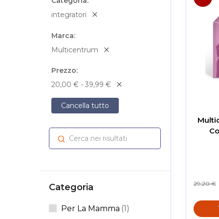
Categoria
integratori
Marca
Multicentrum
Prezzo
20,00 € - 39,99 €
Cancella tutto
Mult
Co
Cerca nei risultati
Cerca
29,20 €
Categoria
Elemento
Per La Mamma
1