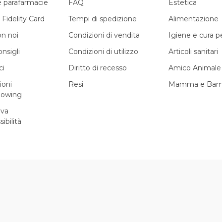
e parafarmacie
FAQ
Estetica
 Fidelity Card
Tempi di spedizione
Alimentazione
on noi
Condizioni di vendita
Igiene e cura 
onsigli
Condizioni di utilizzo
Articoli sanitari
ci
Diritto di recesso
Amico Animale
ioni
Resi
Mamma e Bam
lowing
iva
sibilità