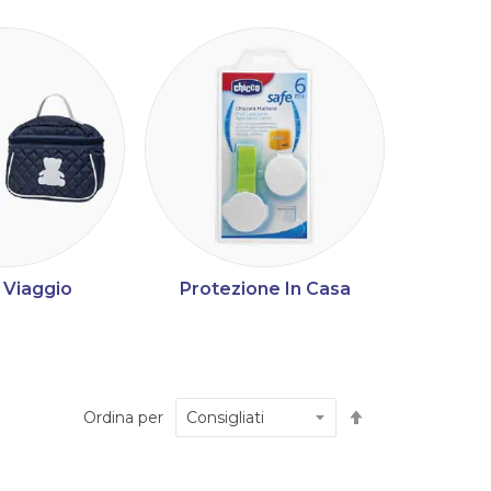
 Viaggio
Protezione In Casa
Automed
Imposta
Ordina per
la
direzione
decrescente