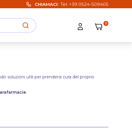
CHIAMACI
Tel:
+39 0524-509405
0
Carrello
Carrello
Apri ricerca
Apri strumenti utente
 soluzioni utili per prendersi cura del proprio
arafarmacie
.