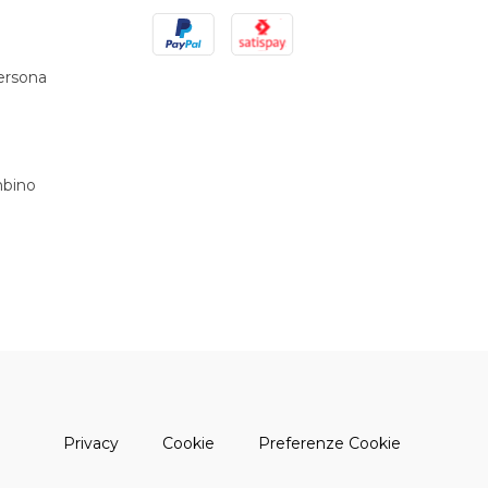
PayPal
Satispay
persona
bino
(apre una nuova finestra)
(apre una nuova finestra)
Privacy
Cookie
Preferenze Cookie