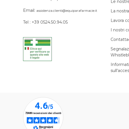
Le nostr
Email:
La nostra
assistenza.clienti@equiparafarmacie.it
Lavora c
Tel : +39 0524.50.94.05
I nostri c
Contatta
Segnalaz
Whistleb
Informat
sull'acces