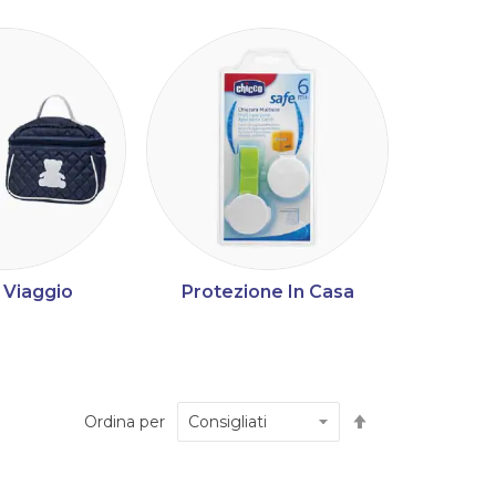
 Viaggio
Protezione In Casa
Automed
Imposta
Ordina per
la
direzione
decrescente