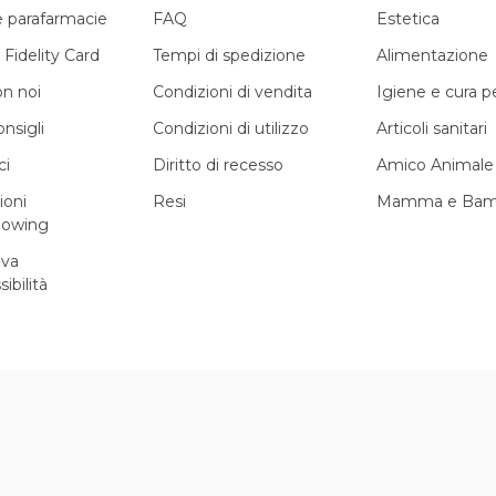
e parafarmacie
FAQ
Estetica
 Fidelity Card
Tempi di spedizione
Alimentazione
on noi
Condizioni di vendita
Igiene e cura 
onsigli
Condizioni di utilizzo
Articoli sanitari
ci
Diritto di recesso
Amico Animale
ioni
Resi
Mamma e Bam
lowing
iva
sibilità