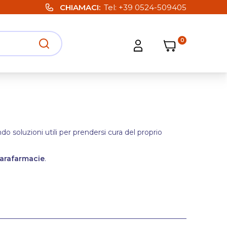
CHIAMACI
Tel:
+39 0524-509405
0
Carrello
Carrello
Apri ricerca
Apri strumenti utente
 soluzioni utili per prendersi cura del proprio
arafarmacie
.