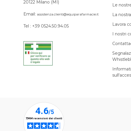
20122 Milano (MI)
Le nostr
Email:
La nostra
assistenza.clienti@equiparafarmacie.it
Lavora c
Tel : +39 0524.50.94.05
I nostri c
Contatta
Segnalaz
Whistleb
Informat
sull'acces