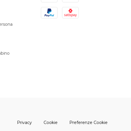
PayPal
Satispay
persona
bino
(apre una nuova finestra)
(apre una nuova finestra)
Privacy
Cookie
Preferenze Cookie