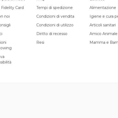
 Fidelity Card
Tempi di spedizione
Alimentazione
on noi
Condizioni di vendita
Igiene e cura 
onsigli
Condizioni di utilizzo
Articoli sanitari
ci
Diritto di recesso
Amico Animale
ioni
Resi
Mamma e Bam
lowing
iva
sibilità