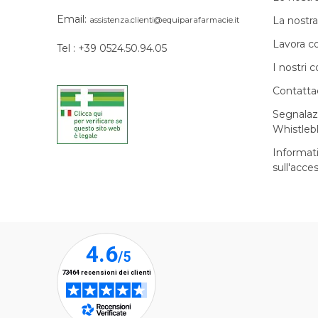
Email:
La nostra
assistenza.clienti@equiparafarmacie.it
Lavora c
Tel : +39 0524.50.94.05
I nostri c
Contatta
Segnalaz
Whistleb
Informat
sull'acces