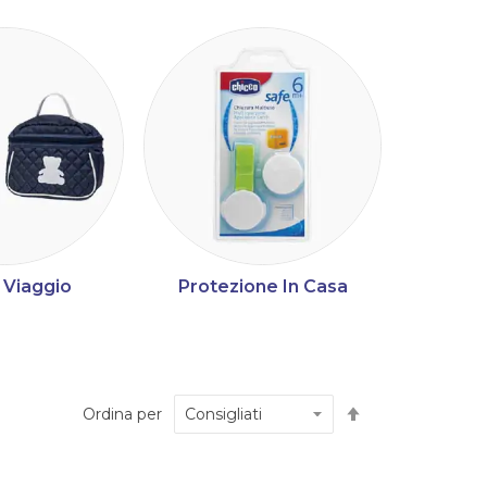
 Viaggio
Protezione In Casa
Automed
Imposta
Ordina per
la
direzione
decrescente