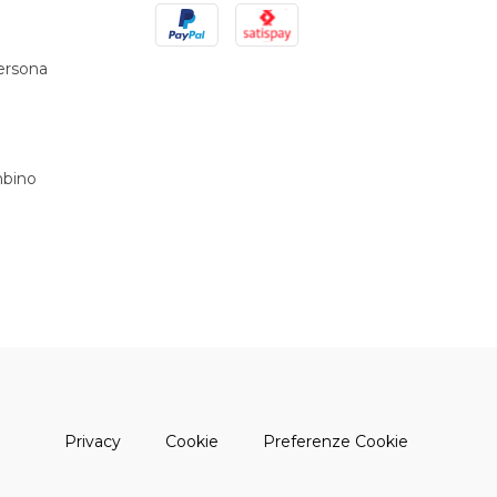
PayPal
Satispay
persona
bino
(apre una nuova finestra)
(apre una nuova finestra)
Privacy
Cookie
Preferenze Cookie