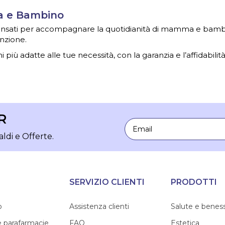
ma e Bambino
 pensati per accompagnare la quotidianità di mamma e bambin
nzione.
i più adatte alle tue necessità, con la garanzia e l’affidabilit
R
Email
aldi e Offerte.
SERVIZIO CLIENTI
PRODOTTI
o
Assistenza clienti
Salute e benes
e parafarmacie
FAQ
Estetica