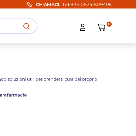
CHIAMACI
Tel:
+39 0524-509405
0
Carrello
Carrello
Apri ricerca
Apri strumenti utente
 soluzioni utili per prendersi cura del proprio
arafarmacie
.