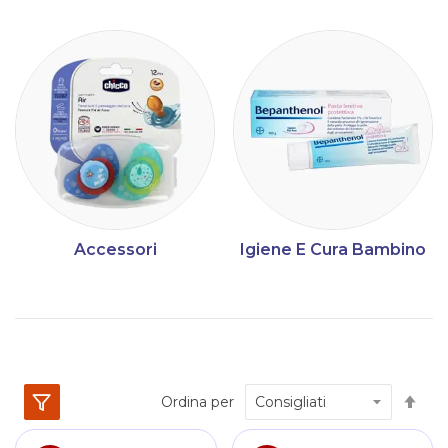
Accessori
Igiene E Cura Bambino
Im
Ordina per
la
dir