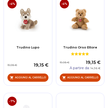
dec
-4%
-4%
Trudino Lupo
Trudino Orso Ettore
19,15 €
19,95 €
19,15 €
19,95 €
A partire da
14,96 €
AGGIUNGI AL CARRELLO
AGGIUNGI AL CARRELLO
-7%