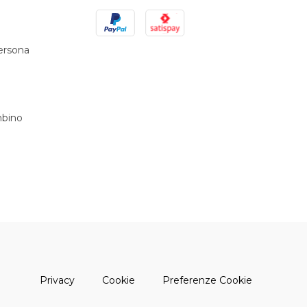
PayPal
Satispay
persona
bino
(apre una nuova finestra)
(apre una nuova finestra)
Privacy
Cookie
Preferenze Cookie