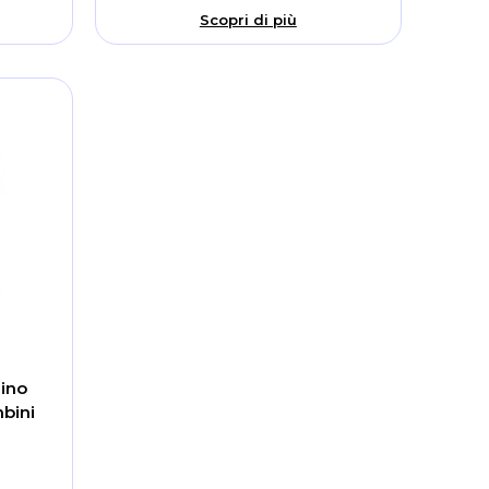
Scopri di più
ino
bini