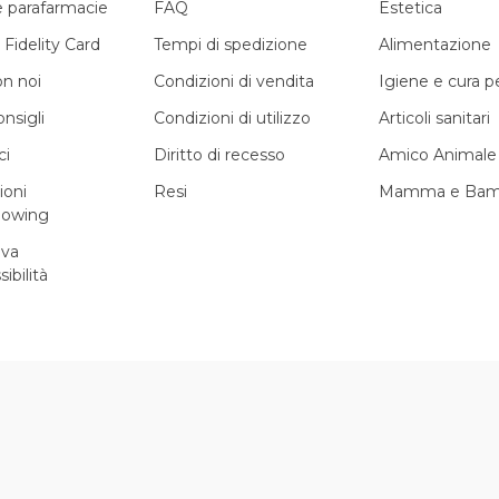
e parafarmacie
FAQ
Estetica
 Fidelity Card
Tempi di spedizione
Alimentazione
on noi
Condizioni di vendita
Igiene e cura 
onsigli
Condizioni di utilizzo
Articoli sanitari
ci
Diritto di recesso
Amico Animale
ioni
Resi
Mamma e Bam
lowing
iva
sibilità