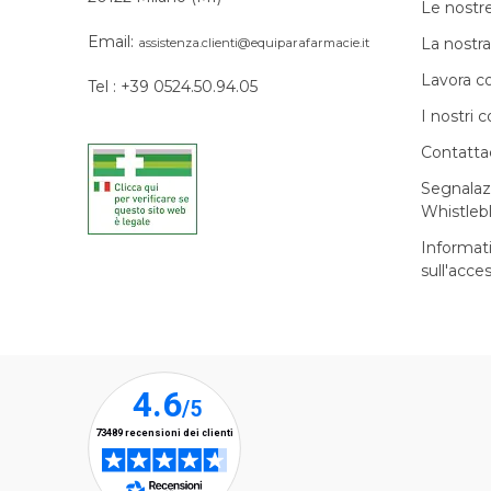
Le nostr
Email:
La nostra
assistenza.clienti@equiparafarmacie.it
Lavora c
Tel : +39 0524.50.94.05
I nostri c
Contatta
Segnalaz
Whistleb
Informat
sull'acces