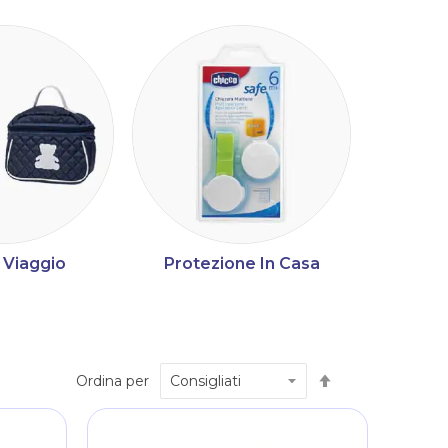
 Viaggio
Protezione In Casa
Automed
Imposta
Ordina per
la
direzione
decrescente