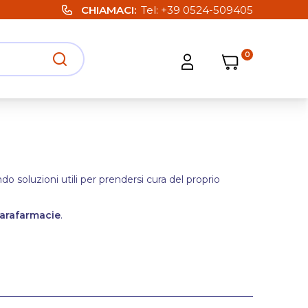
CHIAMACI
Tel:
+39 0524-509405
0
Carrello
Carrello
Apri ricerca
Apri strumenti utente
 soluzioni utili per prendersi cura del proprio
arafarmacie
.