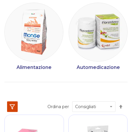
Alimentazione
Automedicazione
Im
Ordina per
la
dir
dec