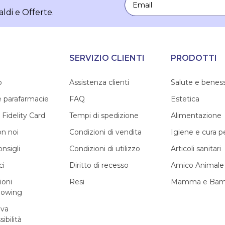
aldi e Offerte.
SERVIZIO CLIENTI
PRODOTTI
o
Assistenza clienti
Salute e benes
e parafarmacie
FAQ
Estetica
 Fidelity Card
Tempi di spedizione
Alimentazione
on noi
Condizioni di vendita
Igiene e cura 
onsigli
Condizioni di utilizzo
Articoli sanitari
ci
Diritto di recesso
Amico Animale
ioni
Resi
Mamma e Bam
lowing
iva
sibilità