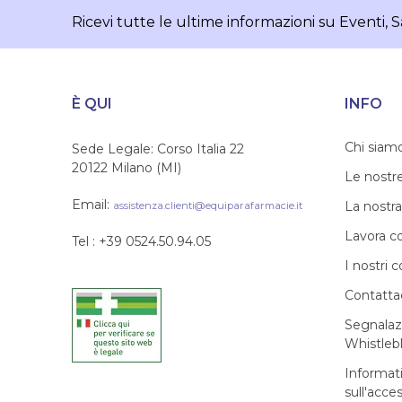
Ricevi tutte le ultime informazioni su Eventi, S
È QUI
INFO
Chi siam
Sede Legale: Corso Italia 22
20122 Milano (MI)
Le nostr
Email:
La nostra
assistenza.clienti@equiparafarmacie.it
Lavora c
Tel : +39 0524.50.94.05
I nostri c
Contatta
Segnalaz
Whistleb
Informat
sull'acces