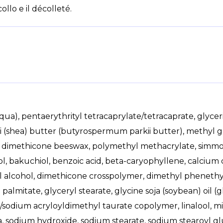
collo e il décolleté.
a), pentaerythrityl tetracaprylate/tetracaprate, glyceri
(shea) butter (butyrospermum parkii butter), methyl g
2 dimethicone beeswax, polymethyl methacrylate, simmond
ol, bakuchiol, benzoic acid, beta-caryophyllene, calcium ch
ryl alcohol, dimethicone crosspolymer, dimethyl pheneth
 palmitate, glyceryl stearate, glycine soja (soybean) oil (
/sodium acryloyldimethyl taurate copolymer, linalool, 
a, sodium hydroxide, sodium stearate, sodium stearoyl gl