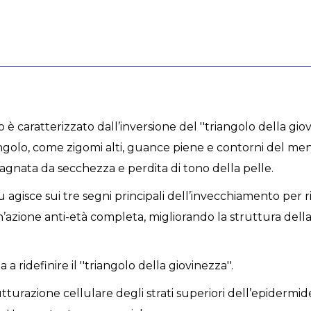
 caratterizzato dall’inversione del ''triangolo della giovi
olo, come zigomi alti, guance piene e contorni del mento 
gnata da secchezza e perdita di tono della pelle.
sce sui tre segni principali dell’invecchiamento per rid
un’azione anti-età completa, migliorando la struttura della
idefinire il ''triangolo della giovinezza''.
tturazione cellulare degli strati superiori dell’epidermide.