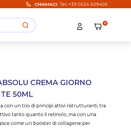
CHIAMACI
Tel:
+39 0524-509405
0
Carrello
Carrello
Apri ricerca
Apri strumenti utente
ABSOLU CREMA GIORNO
NTE 50ML
on un trio di principi attivi ristrutturanti, tra
 attivo tanto quanto il retinolo, ma con una
 Agisce come un booster di collagene per