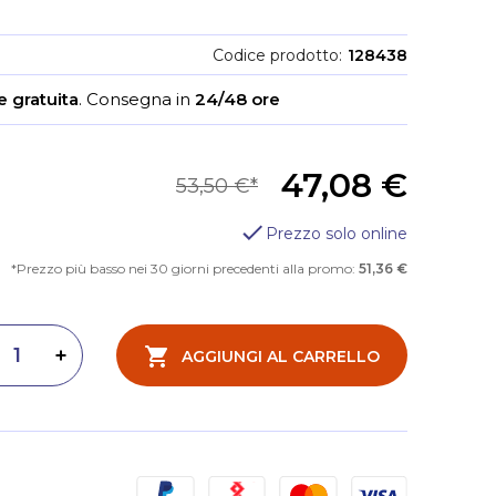
Codice prodotto
128438
 gratuita
.
Consegna in
24/48 ore
47,08 €
53,50 €
Prezzo solo online
Prezzo più basso nei 30 giorni precedenti alla promo:
51,36 €
AGGIUNGI AL CARRELLO
inuisci quantità
Aumenta quantità