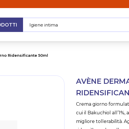
ODOTTI
Igiene inti
|
MENU
no Ridensificante 50ml
Skip
AVÈNE DERM
to
the
RIDENSIFICA
beginning
of
Crema giorno formulata c
the
cui il Bakuchiol all’1%,
images
gallery
migliore tollerabilità.