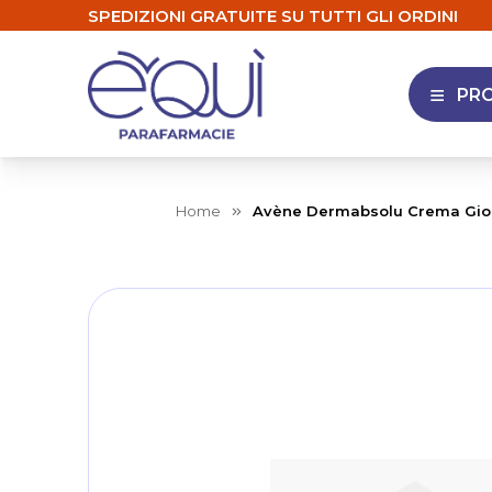
SPEDIZIONI GRATUITE SU TUTTI GLI ORDINI
PR
APRI 
Home
Avène Dermabsolu Crema Gior
Skip
to
the
end
of
the
images
gallery