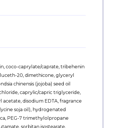
n, coco-caprylate/caprate, tribehenin
luceth-20, dimethicone, glyceryl
sia chinensis (jojoba) seed oil
loride, caprylic/capric triglyceride,
yl acetate, disodium EDTA, fragrance
glycine soja oil), hydrogenated
mica, PEG-7 trimethylolpropane
utamate, sorbitan isostearate,