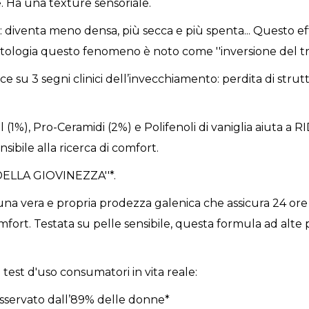
e. Ha una texture sensoriale.
a: diventa meno densa, più secca e più spenta... Questo e
matologia questo fenomeno è noto come ''inversione del tri
su 3 segni clinici dell’invecchiamento: perdita di strut
iol (1%), Pro-Ceramidi (2%) e Polifenoli di vaniglia aiut
ile alla ricerca di comfort.
DELLA GIOVINEZZA''*.
na vera e propria prodezza galenica che assicura 24 ore di
fort. Testata su pelle sensibile, questa formula ad alte 
da test d'uso consumatori in vita reale:
servato dall’89% delle donne*