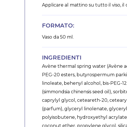
Applicare al mattino su tutto il viso, il 
FORMATO:
Vaso da 50 ml.
INGREDIENTI
Avène thermal spring water (Avène aqu
PEG-20 esters, butyrospermum parkii 
linoleate, behenyl alcohol, bis-PEG-1
(simmondsia chinensis seed oil), sorbit
caprylyl glycol, ceteareth-20, cetea
(parfum), glyceryl linolenate, glyceryl
polyisobutene, hydroxyethyl acrylate
coconut ether, propylene glycol, silic