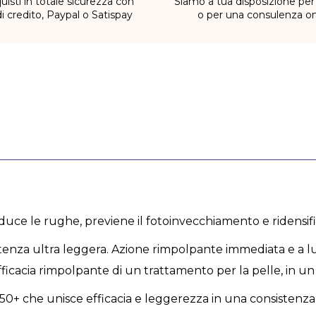
uisti in totale sicurezza con
Siamo a tua disposizione per
di credito, Paypal o Satispay
o per una consulenza on
iduce le rughe, previene il fotoinvecchiamento e ridensifi
enza ultra leggera. Azione rimpolpante immediata e a lu
fficacia rimpolpante di un trattamento per la pelle, in un
0+ che unisce efficacia e leggerezza in una consistenza 