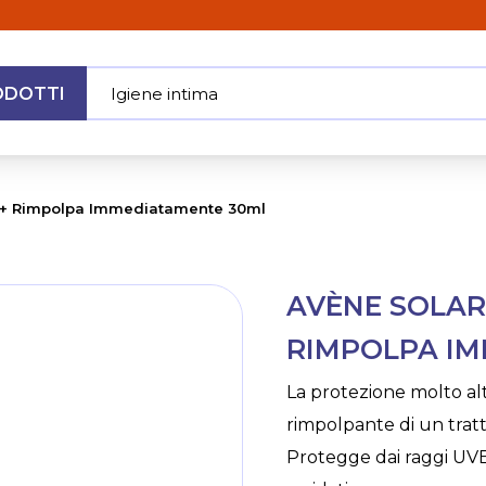
ODOTTI
Igiene intima
|
MENU
50+ Rimpolpa Immediatamente 30ml
Skip
AVÈNE SOLAR
to
the
RIMPOLPA I
beginning
of
La protezione molto alta
the
rimpolpante di un tratt
images
gallery
Protegge dai raggi UVB,