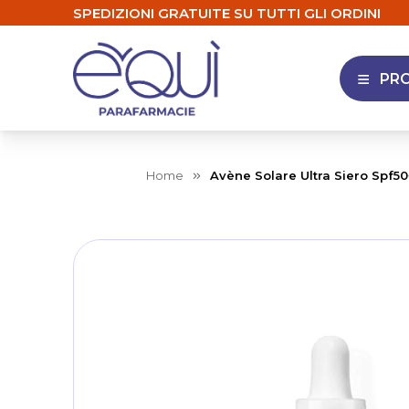
SPEDIZIONI GRATUITE SU TUTTI GLI ORDINI
PR
APRI 
Home
Avène Solare Ultra Siero Spf
Skip
to
the
end
of
the
images
gallery