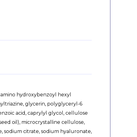
hylamino hydroxybenzoyl hexyl
ltriazine, glycerin, polyglyceryl-6
zoic acid, caprylyl glycol, cellulose
ed oil), microcrystalline cellulose,
, sodium citrate, sodium hyaluronate,