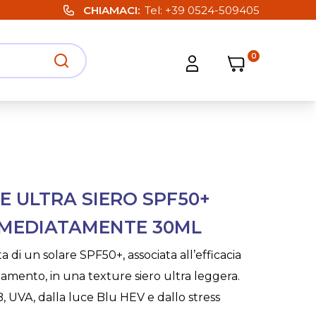
CHIAMACI
Tel:
+39 0524-509405
0
Carrello
Carrello
Apri ricerca
Apri strumenti utente
E ULTRA SIERO SPF50+
MMEDIATAMENTE 30ML
 di un solare SPF50+, associata all’efficacia
amento, in una texture siero ultra leggera.
 UVA, dalla luce Blu HEV e dallo stress