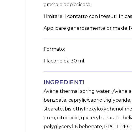
grasso o appiccicoso.
Limitare il contatto con i tessuti. In c
Applicare generosamente prima dell’es
Formato:
Flacone da 30 ml.
INGREDIENTI
Avène thermal spring water (Avène aq
benzoate, caprylic/capric triglyceride
stearate, bis-ethylhexyloxyphenol met
gum, citric acid, glyceryl stearate, h
polyglyceryl-6 behenate, PPG-1-PEG-9