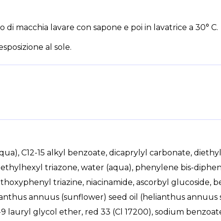
aso di macchia lavare con sapone e poi in lavatrice a 30° C.
posizione al sole.
ua), C12-15 alkyl benzoate, dicaprylyl carbonate, diet
, ethylhexyl triazone, water (aqua), phenylene bis-dipheny
hoxyphenyl triazine, niacinamide, ascorbyl glucoside, ben
elianthus annuus (sunflower) seed oil (helianthus annuus se
 lauryl glycol ether, red 33 (Cl 17200), sodium benzoate