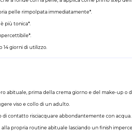
che si fonde con la pelle, si applica come primo step dell
opria pelle rimpolpata immediatamente*.
è più tonica*.
mpercettibile*.
4 giorni di utilizzo.
ero abituale, prima della crema giorno e del make-up o d
ere viso e collo di un adulto.
 caso di contatto risciacquare abbondantemente con acqua.
alla propria routine abituale lasciando un finish impercet