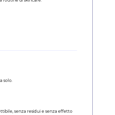
a routine di skincare.
a solo.
tibile, senza residui e senza effetto