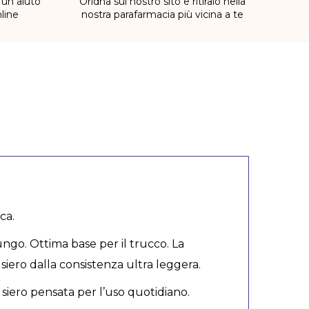
 un aiuto
Oridna sul nostro sito e ritiralo nella
line
nostra parafarmacia più vicina a te
ca.
ngo. Ottima base per il trucco. La
 siero dalla consistenza ultra leggera.
siero pensata per l’uso quotidiano.