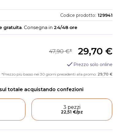
Codice prodotto
129941
 gratuita
.
Consegna in
24/48 ore
29,70 €
47,90 €
Prezzo solo online
Prezzo più basso nei 30 giorni precedenti alla promo:
29,70 €
3 pezzi
22,51 €
/pz