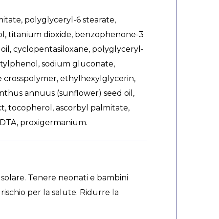
tate, polyglyceryl-6 stearate,
l, titanium dioxide, benzophenone-3
 oil, cyclopentasiloxane, polyglyceryl-
utylphenol, sodium gluconate,
 crosspolymer, ethylhexylglycerin,
anthus annuus (sunflower) seed oil,
ct, tocopherol, ascorbyl palmitate,
 EDTA, proxigermanium.
 solare. Tenere neonati e bambini
rischio per la salute. Ridurre la