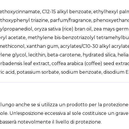
thoxycinnamate, C12-15 alkyl benzoate, ethylhexyl palmi
ethoxyphenyl triazine, parfum/fragrance, phenoxyethano
ylpropanediol, oryza sativa (rice) bran oil, zea mays germ
eryl acetate, methylene bis-benzotriazolyl tetramehylb
thiconol, xanthan gum, acrylates/C10-30 alkyl acrylate
ne glycol, lecithin, beta-carotene, hydrated silica, heli
rbadensis leaf extract, coffea arabica (coffee) seed extra
ric acid, potassium sorbate, sodium benzoate, disodium
 lungo anche se si utilizza un prodotto per la protezione
 sole. Un'esposizione eccessiva al sole costituisce un grave 
basserà notevolmente il livello di protezione.