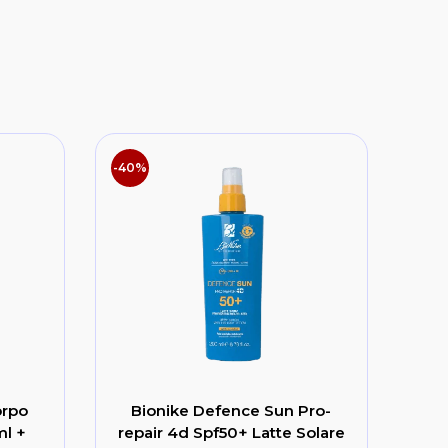
-40%
orpo
Bionike Defence Sun Pro-
ml +
repair 4d Spf50+ Latte Solare