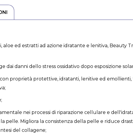
ONI
 aloe ed estratti ad azione idratante e lenitiva, Beauty T
ge dai danni dello stress ossidativo dopo esposizione sola
li con proprietà protettive, idratanti, lenitive ed emollienti
va;
;
mentale nei processi di riparazione cellulare e dell'idrat
lla pelle. Migliora la consistenza della pelle e riduce dr
sintesi del collagene;