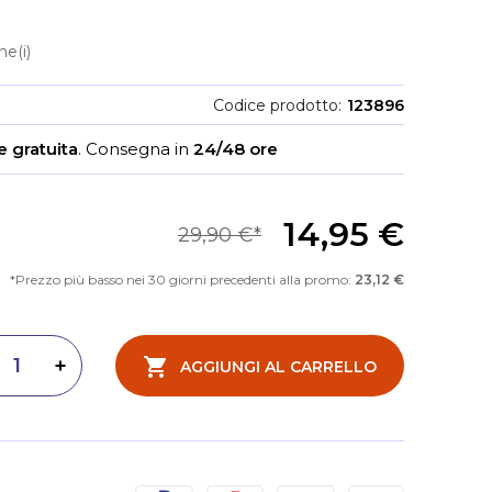
e(i)
Codice prodotto
123896
 gratuita
.
Consegna in
24/48 ore
14,95 €
29,90 €
Prezzo più basso nei 30 giorni precedenti alla promo:
23,12 €
AGGIUNGI AL CARRELLO
inuisci quantità
Aumenta quantità