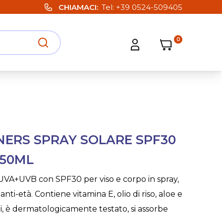
CHIAMACI
Tel:
+39 0524-509405
0
Carrello
Carrello
Apri ricerca
Apri strumenti utente
NERS SPRAY SOLARE SPF30
150ML
 UVA+UVB con SPF30 per viso e corpo in spray,
nti-età. Contiene vitamina E, olio di riso, aloe e
ali, è dermatologicamente testato, si assorbe