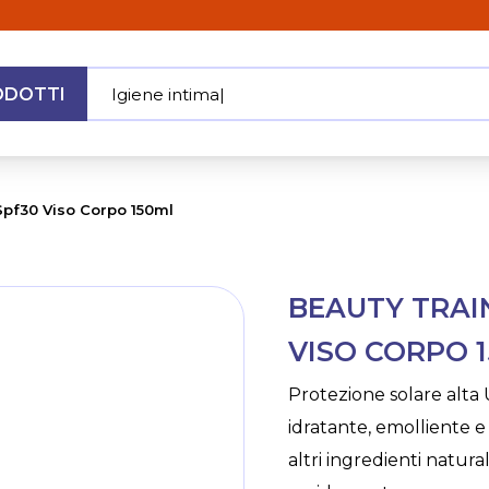
ODOTTI
Igiene intima
|
MENU
Spf30 Viso Corpo 150ml
Skip
BEAUTY TRAI
to
the
VISO CORPO 
beginning
of
Protezione solare alta
the
idratante, emolliente e a
images
gallery
altri ingredienti natur