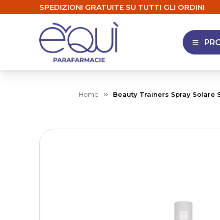
SPEDIZIONI GRATUITE SU TUTTI GLI ORDINI
PR
APRI 
Home
Beauty Trainers Spray Solare 
Skip
to
the
end
of
the
images
gallery