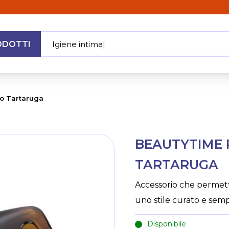
ODOTTI
Igiene i
|
MENU
io Tartaruga
Skip
BEAUTYTIME 
to
the
TARTARUGA
beginning
of
Accessorio che permett
the
uno stile curato e sem
images
gallery
Disponibile