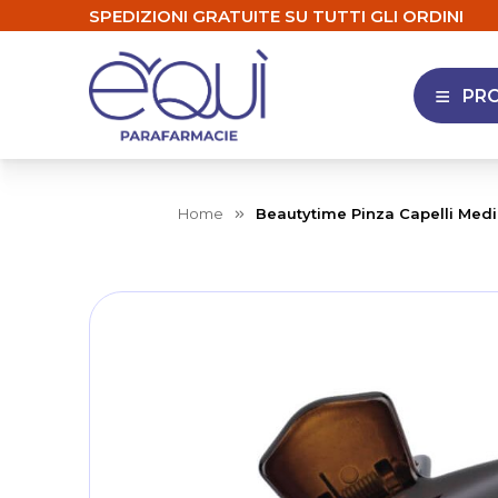
SPEDIZIONI GRATUITE SU TUTTI GLI ORDINI
PR
APRI 
Home
Beautytime Pinza Capelli Med
Skip
to
the
end
of
the
images
gallery