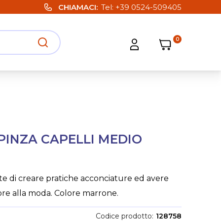
CHIAMACI
Tel:
+39 0524-509405
0
Carrello
Carrello
Apri ricerca
Apri strumenti utente
PINZA CAPELLI MEDIO
e di creare pratiche acconciature ed avere
pre alla moda. Colore marrone.
Codice prodotto
128758