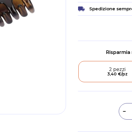
Spedizione sempre
2 pezzi
3,40 €
/pz
Dim