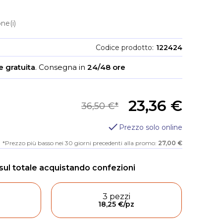
ne(i)
Codice prodotto
122424
 gratuita
.
Consegna in
24/48 ore
23,36 €
36,50 €
Prezzo solo online
Prezzo più basso nei 30 giorni precedenti alla promo:
27,00 €
3 pezzi
18,25 €
/pz