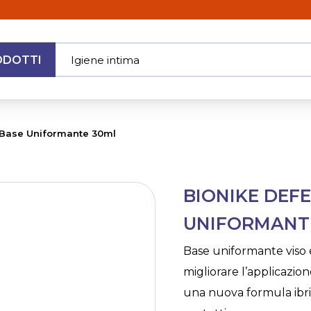
ODOTTI
Igiene intima
|
MENU
 Base Uniformante 30ml
Skip
BIONIKE DEF
to
the
UNIFORMANT
beginning
of
Base uniformante viso e o
the
migliorare l’applicazi
images
gallery
una nuova formula ibrid