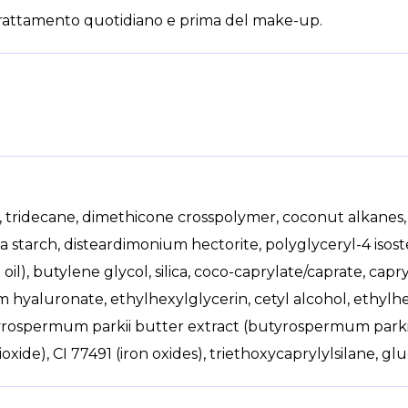
 trattamento quotidiano e prima del make-up.
tridecane, dimethicone crosspolymer, coconut alkanes,
a starch, disteardimonium hectorite, polyglyceryl-4 isost
), butylene glycol, silica, coco-caprylate/caprate, capryl
um hyaluronate, ethylhexylglycerin, cetyl alcohol, ethylh
tyrospermum parkii butter extract (butyrospermum parkii 
ioxide), CI 77491 (iron oxides), triethoxycaprylylsilane, 