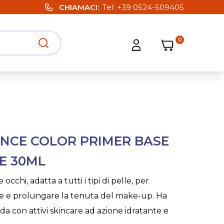
CHIAMACI
Tel:
+39 0524-509405
0
Carrello
Carrello
Apri ricerca
Apri strumenti utente
ENCE COLOR PRIMER BASE
E 30ML
cchi, adatta a tutti i tipi di pelle, per
one e prolungare la tenuta del make-up. Ha
a con attivi skincare ad azione idratante e