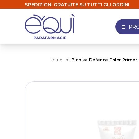
SPEDIZIONI GRATUITE SU TUTTI GLI ORDINI
PR
APRI 
Home
Bionike Defence Color Primer
Skip
to
the
end
of
the
images
gallery