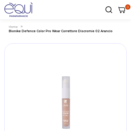
0
0
0
ar
Carrel
Home
Bionike Defence Color Pro Wear Correttore Discromie 02 Arancio
Skip
Sk
to
to
the
th
end
be
of
of
the
th
images
i
gallery
ga