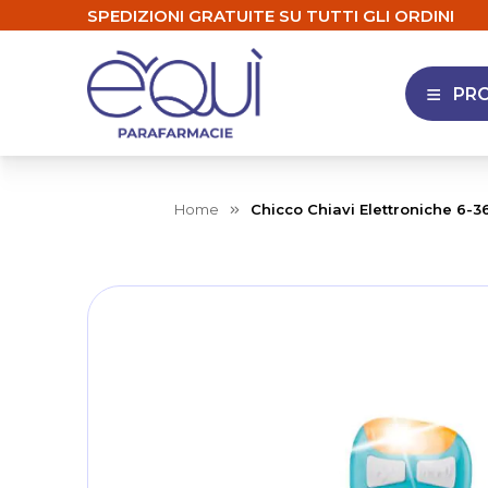
SPEDIZIONI GRATUITE SU TUTTI GLI ORDINI
PR
APRI 
Home
Chicco Chiavi Elettroniche 6-3
Skip
to
the
end
of
the
images
gallery