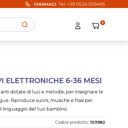
CHIAMACI
Tel:
+39 0524-509405
0
Carrello
Carrello
Apri ricerca
Apri strumenti utente
I ELETTRONICHE 6-36 MESI
lanti dotate di luci e melodie, per insegnare le
gue. Riproduce suoni, musiche e frasi per
di linguaggio del tuo bambino.
Codice prodotto
103982