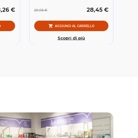
,26 €
28,45 €
29,95 €
O
AGGIUNGI AL CARRELLO
Scopri di più