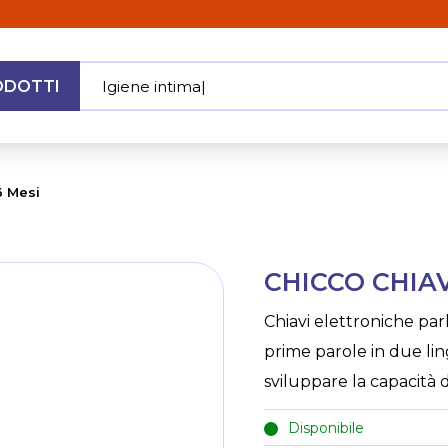
ODOTTI
Igiene in
|
MENU
6 Mesi
Skip
CHICCO CHIAV
to
the
Chiavi elettroniche par
beginning
prime parole in due lin
of
the
sviluppare la capacità 
images
gallery
Disponibile