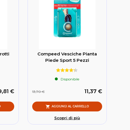
otti
Compeed Vesciche Pianta
Piede Sport 5 Pezzi
Disponibile
9,81 €
11,37 €
13,70 €
O
AGGIUNGI AL CARRELLO
Scopri di più