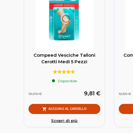
Compeed Vesciche Talloni
Com
Cerotti Medi 5 Pezzi
Disponibile
9,81 €
10,90 €
12,50 €
AGGIUNGI AL CARRELLO
Scopri di più