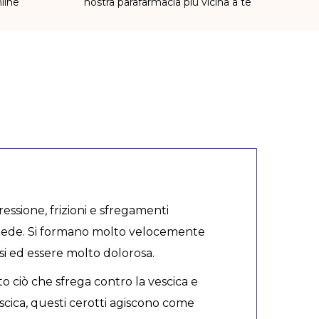
line
nostra parafarmacia più vicina a te
essione, frizioni e sfregamenti
piede. Si formano molto velocemente
si ed essere molto dolorosa.
to ciò che sfrega contro la vescica e
cica, questi cerotti agiscono come