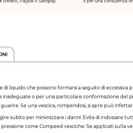
di credito, Paypal o Satispay
o per una consulenza on
ONI
e di liquido che possono formarsi a seguito di eccessiva pr
pe inadeguate o per una particolare conformazione del 
 guarire. Se una vescica, rompendosi, si apre può infettar
ire subito per minimizzare i danni. Evita di indossare tut
 pressione come Compeed vesciche. Se applicati sulla ves