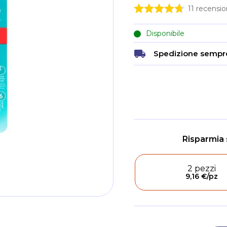
11
recension
Disponibile
Spedizione sempre
2 pezzi
9,16 €
/pz