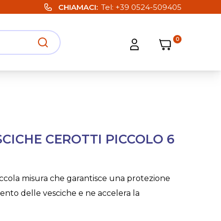
CHIAMACI
Tel:
+39 0524-509405
0
Carrello
Carrello
Apri ricerca
Apri strumenti utente
CICHE CEROTTI PICCOLO 6
piccola misura che garantisce una protezione
ento delle vesciche e ne accelera la