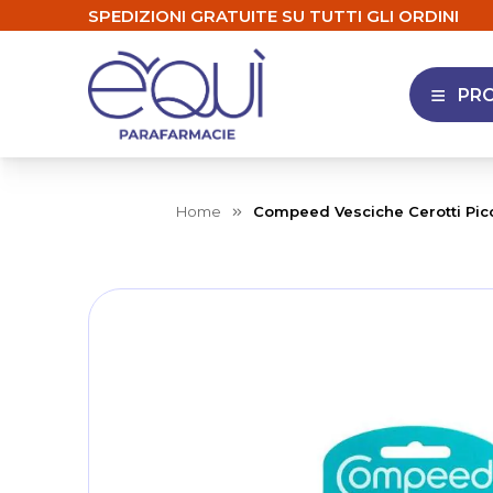
SPEDIZIONI GRATUITE SU TUTTI GLI ORDINI
PR
APRI 
Home
Compeed Vesciche Cerotti Picc
Skip
to
the
end
of
the
images
gallery