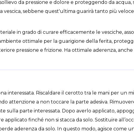
sollievo da pressione e dolore e proteggendo da acqua, s
lla vescica, sebbene quest'ultima guarirà tanto più velo
ateriale in grado di curare efficacemente le vesciche, as
n ambiente ottimale per la guarigione della ferita, prote
teriore pressione e frizione. Ha ottimale aderenza, anche s
ona interessata. Riscaldare il cerotto tra le mani per un m
do attenzione a non toccare la parte adesiva. Rimuovere l
nte sulla parte interessata. Dopo averlo applicato, appog
re applicato finché non si stacca da solo. Sostituire all
o perde aderenza da solo. In questo modo, agisce come un