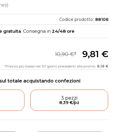
e(i)
Codice prodotto
88106
 gratuita
.
Consegna in
24/48 ore
9,81 €
10,90 €
Prezzo più basso nei 30 giorni precedenti alla promo:
8,18 €
3 pezzi
8,39 €
/pz