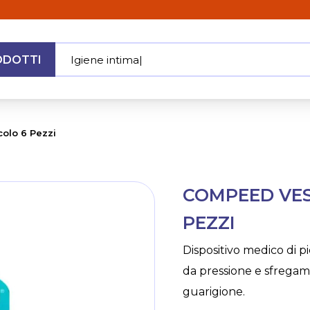
ODOTTI
Igiene intima
|
MENU
olo 6 Pezzi
Skip
COMPEED VES
to
the
PEZZI
beginning
of
Dispositivo medico di 
the
da pressione e sfregam
images
gallery
guarigione.