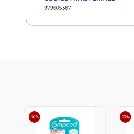
979605387
-10%
-13%