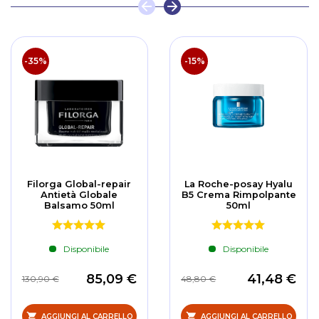
-35%
-15%
Filorga Global-repair
La Roche-posay Hyalu
Antietà Globale
B5 Crema Rimpolpante
Balsamo 50ml
50ml
Disponibile
Disponibile
85,09 €
41,48 €
130,90 €
48,80 €
AGGIUNGI AL CARRELLO
AGGIUNGI AL CARRELLO