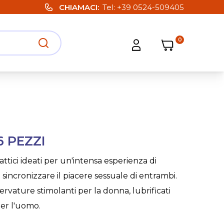
CHIAMACI
Tel:
+39 0524-509405
0
Carrello
Carrello
Apri ricerca
Apri strumenti utente
 PEZZI
ttici ideati per un'intensa esperienza di
 sincronizzare il piacere sessuale di entrambi.
 nervature stimolanti per la donna, lubrificati
er l'uomo.