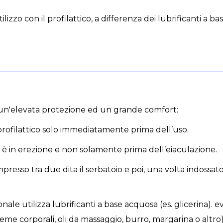
tilizzo con il profilattico, a differenza dei lubrificanti a
 un'elevata protezione ed un grande comfort:
l profilattico solo immediatamente prima dell’uso.
ne è in erezione e non solamente prima dell’eiaculazione.
mpresso tra due dita il serbatoio e poi, una volta indossato, 
ale utilizza lubrificanti a base acquosa (es. glicerina). evit
 creme corporali, oli da massaggio, burro, margarina o alt