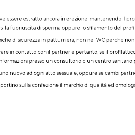
eve essere estratto ancora in erezione, mantenendo il prof
si la fuoriuscita di sperma oppure lo sfilamento del profil
igieniche di sicurezza in pattumiera, non nel WC perché no
re in contatto con il partner e pertanto, se il profilattico 
 informazioni presso un consultorio o un centro sanitario 
e uno nuovo ad ogni atto sessuale, oppure se cambi partne
riportino sulla confezione il marchio di qualità ed omolo