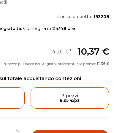
e(i)
Codice prodotto
193208
 gratuita
.
Consegna in
24/48 ore
10,37 €
14,20 €
Prezzo più basso nei 30 giorni precedenti alla promo:
11,36 €
3 pezzi
8,95 €
/pz