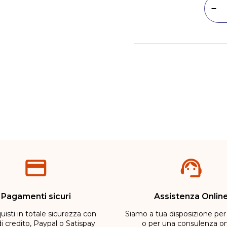
Dim
Metodi di pagamento
Pagamenti sicuri
Assistenza Onlin
uisti in totale sicurezza con
Siamo a tua disposizione per
di credito, Paypal o Satispay
o per una consulenza on