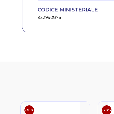
CODICE MINISTERIALE
922990876
-30%
-28%