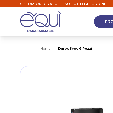
SPEDIZIONI GRATUITE SU TUTTI GLI ORDINI
PR
APRI 
Home
Durex Sync 6 Pezzi
Skip
to
the
end
of
the
images
gallery