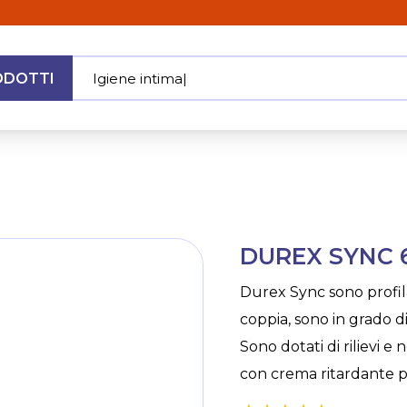
ODOTTI
Igiene intim
|
MENU
Skip
DUREX SYNC 6
to
the
Durex Sync sono profila
beginning
coppia, sono in grado di
of
the
Sono dotati di rilievi e
images
con crema ritardante p
gallery