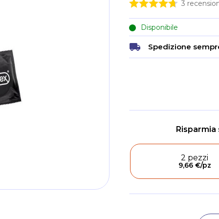
3
recension
Disponibile
Spedizione sempre
2 pezzi
9,66 €
/pz