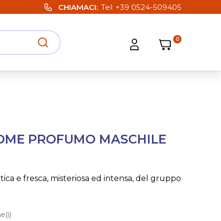
CHIAMACI
Tel:
+39 0524-509405
0
Carrello
Carrello
Apri ricerca
Apri strumenti utente
ROME PROFUMO MASCHILE
ica e fresca, misteriosa ed intensa, del gruppo
e(i)