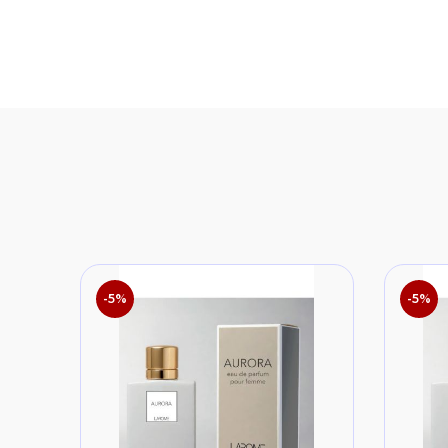
-5%
-5%