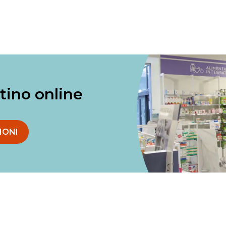
ntino online
IONI