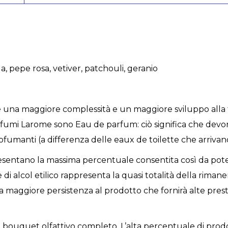
a, pepe rosa, vetiver, patchouli, geranio
una maggiore complessità e un maggiore sviluppo alla fr
I profumi Larome sono Eau de parfum: ciò significa che d
ofumanti (a differenza delle eaux de toilette che arrivan
esentano la massima percentuale consentita così da poter
 di alcol etilico rappresenta la quasi totalità della rima
a maggiore persistenza al prodotto che fornirà alte presta
 bouquet olfattivo completo. L’alta percentuale di prodot