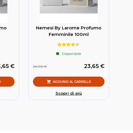
umo
Nemesi By Larome Profumo
Femminile 100ml
Disponibile
,65 €
23,65 €
24,90 €
O
AGGIUNGI AL CARRELLO
Scopri di più