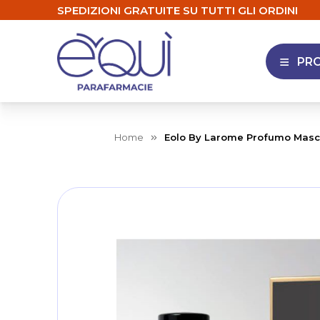
SPEDIZIONI GRATUITE SU TUTTI GLI ORDINI
PR
APRI 
Home
Eolo By Larome Profumo Masc
Skip
to
the
end
of
the
images
gallery