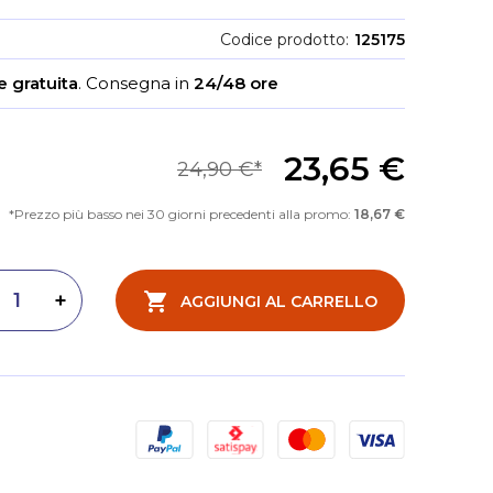
Codice prodotto
125175
 gratuita
.
Consegna in
24/48 ore
23,65 €
24,90 €
Prezzo più basso nei 30 giorni precedenti alla promo:
18,67 €
AGGIUNGI AL CARRELLO
inuisci quantità
Aumenta quantità