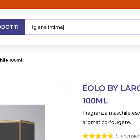
ODOTTI
Igiene i
|
MENU
hile 100ml
Skip
EOLO BY LA
to
the
100ML
beginning
of
Fragranza maschile esot
the
aromatico-fougère.
images
gallery
5
recension