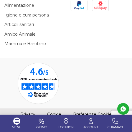
PayPal
Satispay
Alimentazione
Igiene e cura persona
Articoli sanitari
Amico Animale
Mamma e Bambino
(apre una nuova finestra)
(apre una nuova finestra)
Privacy
Cookie
Preferenze Cookie
MENU
PROMO
LOCATION
ACCOUNT
CHIAMACI