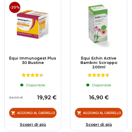
-20%
Èqui Immunogest Plus
Èqui Echin Active
30 Bustine
Bambini Sciroppo
200ml
Disponibile
Disponibile
19,92 €
16,90 €
24,90 €
AGGIUNGI AL CARRELLO
AGGIUNGI AL CARRELLO
Scopri di più
Scopri di più