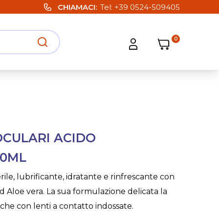
CHIAMACI
Tel:
+39 0524-509405
0
Carrello
Carrello
Apri ricerca
Apri strumenti utente
OCULARI ACIDO
10ML
ile, lubrificante, idratante e rinfrescante con
d Aloe vera. La sua formulazione delicata la
che con lenti a contatto indossate.