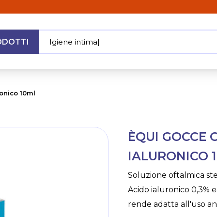
ODOTTI
Igiene intim
|
MENU
ronico 10ml
Skip
ÈQUI GOCCE 
to
the
IALURONICO 
beginning
of
Soluzione oftalmica ster
the
Acido ialuronico 0,3% e
images
gallery
rende adatta all'uso an