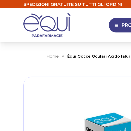
SPEDIZIONI GRATUITE SU TUTTI GLI ORDINI
PR
APRI 
Home
Èqui Gocce Oculari Acido Ialu
Skip
to
the
end
of
the
images
gallery