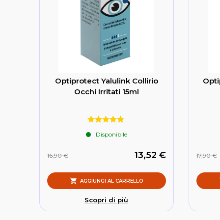
Optiprotect Yalulink Collirio
Opti
Occhi Irritati 15ml
Disponibile
13,52 €
16,90 €
17,90 €
AGGIUNGI AL CARRELLO
Scopri di più