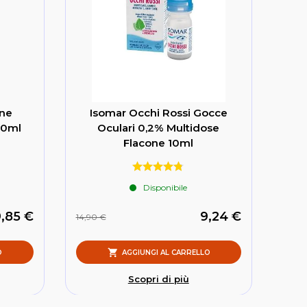
one
Isomar Occhi Rossi Gocce
10ml
Oculari 0,2% Multidose
Flacone 10ml
Disponibile
9,85 €
9,24 €
14,90 €
O
AGGIUNGI AL CARRELLO
Scopri di più