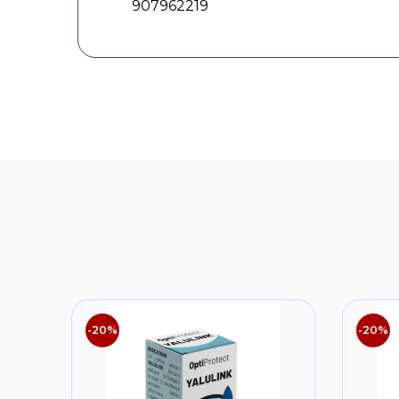
907962219
-20%
-20%