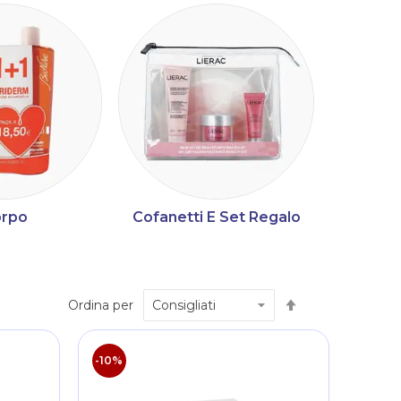
rpo
Cofanetti E Set Regalo
Imposta
Ordina per
la
direzione
decrescente
-10%