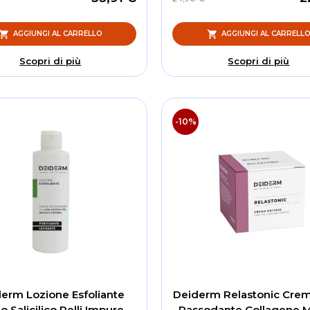
AGGIUNGI AL CARRELLO
AGGIUNGI AL CARRELL
Scopri di più
Scopri di più
-10%
erm Lozione Esfoliante
Deiderm Relastonic Crem
o Salicilico Pelli Impure
Rassodante Collagene M