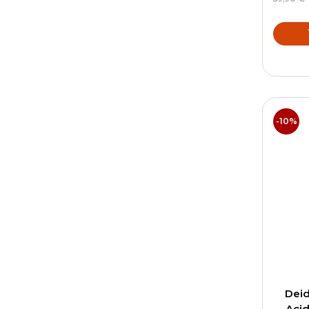
-10%
Deid
Acid