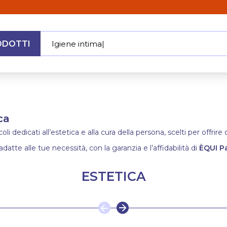
ODOTTI
Igiene int
|
MENU
ca
i dedicati all’estetica e alla cura della persona, scelti per offrir
adatte alle tue necessità, con la garanzia e l’affidabilità di
ÈQUI P
ESTETICA