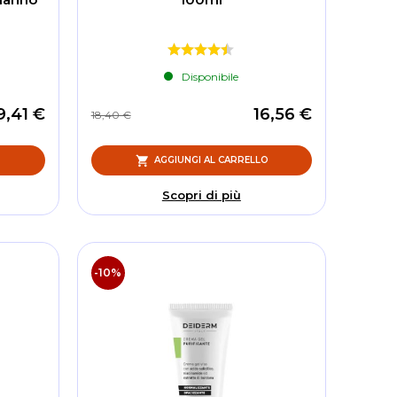
Disponibile
9,41 €
16,56 €
18,40 €
O
AGGIUNGI AL CARRELLO
Scopri di più
-10%