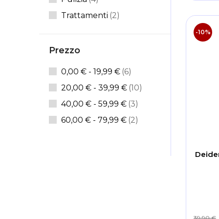
Articoli
Trattamenti
2
Articoli
Pelle Impura
3
-10%
Articoli
Pelle Intollerante
2
Prezzo
Elemento
Struccanti Occhi
1
articoli
0,00 €
-
19,99 €
6
Articoli
Rassodanti
2
articoli
20,00 €
-
39,99 €
10
articoli
40,00 €
-
59,99 €
3
articoli
60,00 €
-
79,99 €
2
Deider
39,90 €