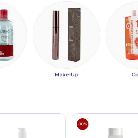
Make-Up
Co
ltri
-10%