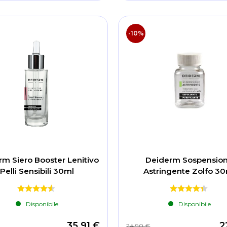
-10%
m Siero Booster Lenitivo
Deiderm Sospensio
Pelli Sensibili 30ml
Astringente Zolfo 3
Disponibile
Disponibile
35,91 €
2
24,90 €