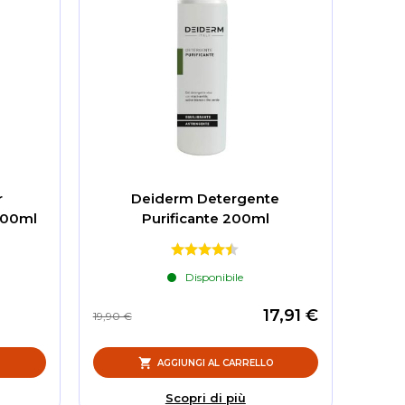
r
Deiderm Detergente
 100ml
Purificante 200ml
Disponibile
17,91 €
19,90 €
O
AGGIUNGI AL CARRELLO
Scopri di più