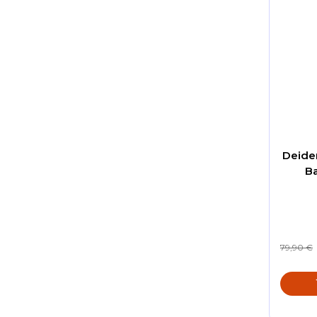
Deide
Ba
79,90 €