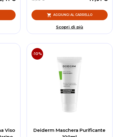
O
AGGIUNGI AL CARRELLO
Scopri di più
-10%
a Viso
Deiderm Maschera Purificante
arino
100ml