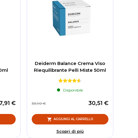
Deiderm Balance Crema Viso
0ml
Riequilibrante Pelli Miste 50ml
Disponibile
7,91 €
30,51 €
33,90 €
O
AGGIUNGI AL CARRELLO
Scopri di più