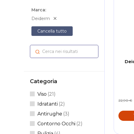
Marca
Deiderm
Cancella tutto
Cerca nei risultati
Cerca
Dei
Categoria
Articoli
Viso
21
22,90 €
Articoli
Idratanti
2
Articoli
Antirughe
3
Articoli
Contorno Occhi
2
Articoli
Pulizia
4