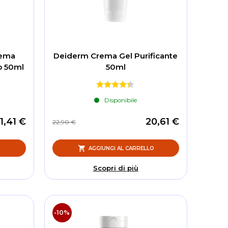
rema
Deiderm Crema Gel Purificante
co 50ml
50ml
Disponibile
1,41 €
20,61 €
22,90 €
O
AGGIUNGI AL CARRELLO
Scopri di più
-10%