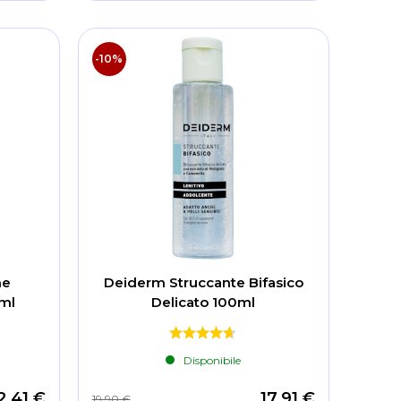
-10%
ne
Deiderm Struccante Bifasico
0ml
Delicato 100ml
Disponibile
2,41 €
17,91 €
19,90 €