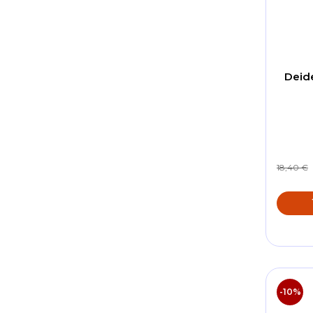
Deid
18,40 €
-10%