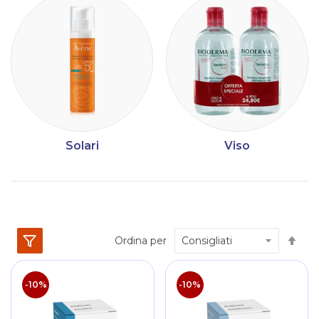
Solari
Viso
Im
Ordina per
la
dir
dec
-10%
-10%