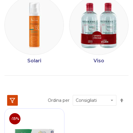
Solari
Viso
Im
Ordina per
la
dir
dec
-15%