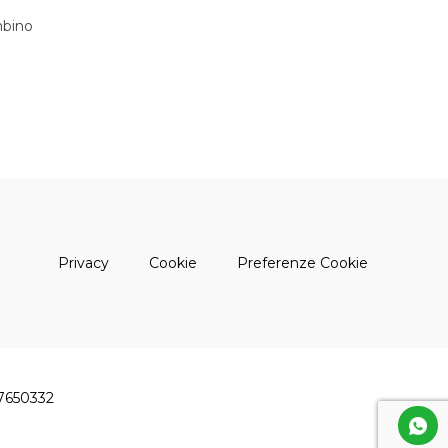
bino
(apre una nuova finestra)
(apre una nuova finestra)
Privacy
Cookie
Preferenze Cookie
47650332