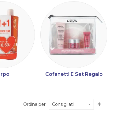
rpo
Cofanetti E Set Regalo
Imposta
Ordina per
la
direzione
decrescente