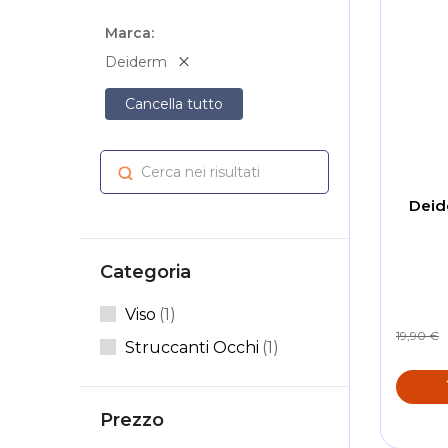
Marca
Deiderm
Cancella tutto
Cerca nei risultati
Cerca
Deid
Categoria
Elemento
Viso
1
19,90 €
Elemento
Struccanti Occhi
1
Prezzo