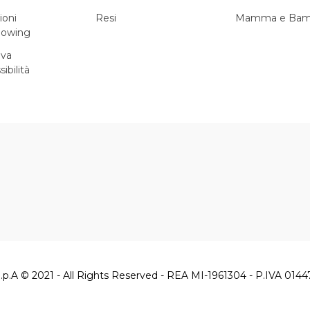
ioni
Resi
Mamma e Bam
lowing
iva
sibilità
.p.A © 2021 - All Rights Reserved - REA MI-1961304 - P.IVA 014