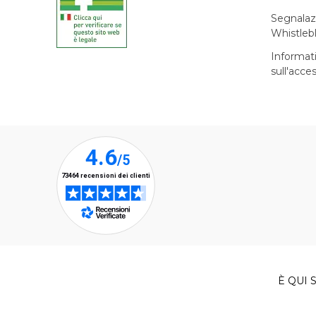
Segnalaz
Whistleb
Informat
sull'acces
È QUI S