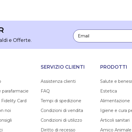
R
Email
aldi e Offerte.
SERVIZIO CLIENTI
PRODOTTI
o
Assistenza clienti
Salute e benes
e parafarmacie
FAQ
Estetica
 Fidelity Card
Tempi di spedizione
Alimentazione
on noi
Condizioni di vendita
Igiene e cura 
onsigli
Condizioni di utilizzo
Articoli sanitari
ci
Diritto di recesso
Amico Animale