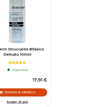
erm Struccante Bifasico
Delicato 100ml
Disponibile
17,91 €
AGGIUNGI AL CARRELLO
Scopri di più