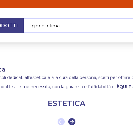
ODOTTI
Igiene inti
|
MENU
ca
i dedicati all’estetica e alla cura della persona, scelti per offrir
adatte alle tue necessità, con la garanzia e l’affidabilità di
ÈQUI P
ESTETICA