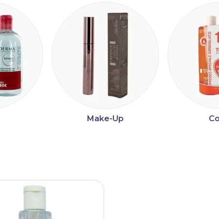
Make-Up
Co
ltri