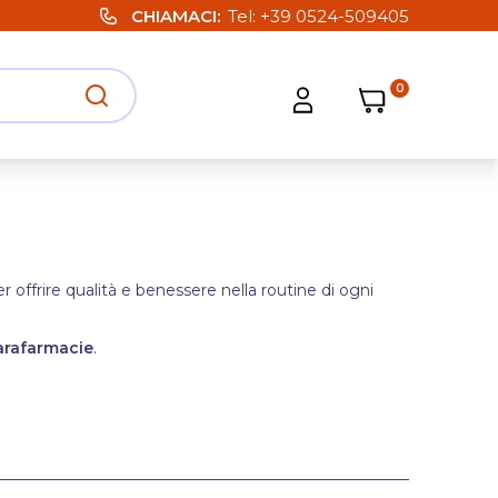
CHIAMACI
Tel:
+39 0524-509405
0
Carrello
Carrello
Apri ricerca
Apri strumenti utente
er offrire qualità e benessere nella routine di ogni
arafarmacie
.