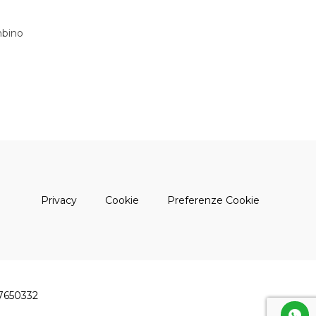
bino
(apre una nuova finestra)
(apre una nuova finestra)
Privacy
Cookie
Preferenze Cookie
47650332