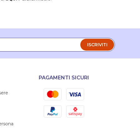
ISCRIVITI
PAGAMENTI SICURI
Mastercard
Visa
sere
PayPal
Satispay
persona