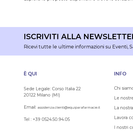
ISCRIVITI ALLA NEWSLETTE
Ricevi tutte le ultime informazioni su Eventi, S
È QUI
INFO
Chi siam
Sede Legale: Corso Italia 22
20122 Milano (MI)
Le nostr
Email:
La nostra
assistenza.clienti@equiparafarmacie.it
Lavora c
Tel : +39 0524.50.94.05
I nostri c