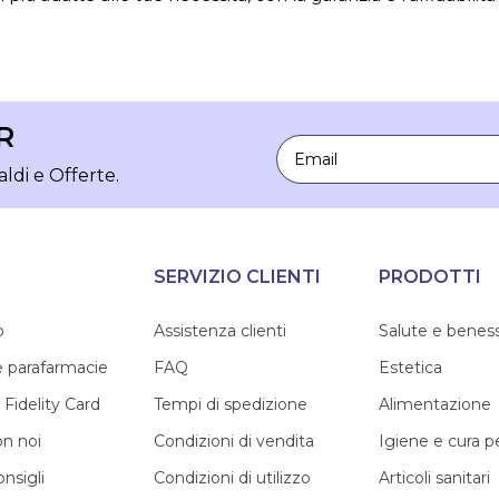
R
Email
aldi e Offerte.
SERVIZIO CLIENTI
PRODOTTI
o
Assistenza clienti
Salute e benes
e parafarmacie
FAQ
Estetica
 Fidelity Card
Tempi di spedizione
Alimentazione
on noi
Condizioni di vendita
Igiene e cura 
onsigli
Condizioni di utilizzo
Articoli sanitari