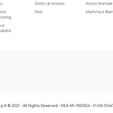
ci
Diritto di recesso
Amico Animale
ioni
Resi
Mamma e Bam
lowing
iva
sibilità
.p.A © 2021 - All Rights Reserved - REA MI-1961304 - P.IVA 014