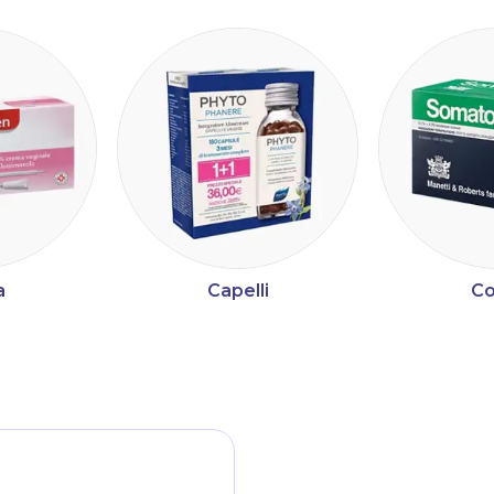
a
Capelli
Co
ltri