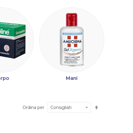
rpo
Mani
Imposta
Ordina per
la
direzione
decrescente