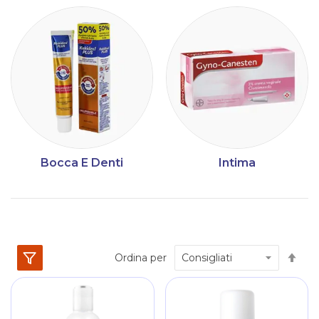
Bocca E Denti
Intima
Im
Ordina per
la
dir
dec