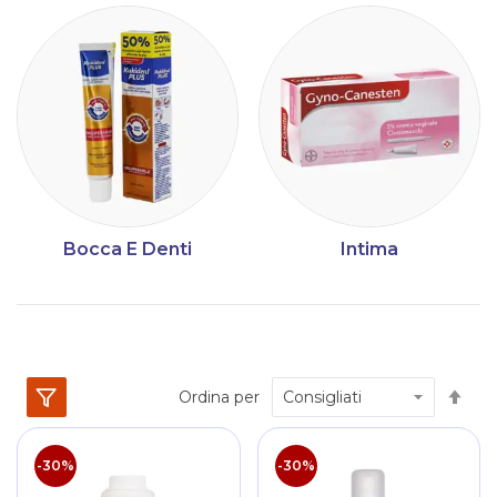
Bocca E Denti
Intima
Im
Ordina per
la
dir
dec
-30%
-30%