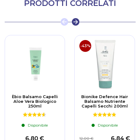
PRODOTTI CORRELATI
-43%
Èbio Balsamo Capelli
Bionike Defence Hair
Aloe Vera Biologico
Balsamo Nutriente
250ml
Capelli Secchi 200ml
Disponibile
Disponibile
6,80 €
6,84 €
12,00 €