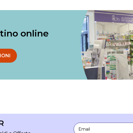
ntino online
IONI
R
Email