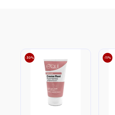
-30%
-11%