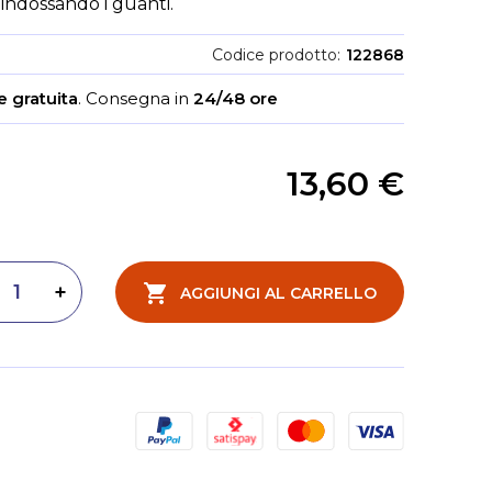
 indossando i guanti.
Codice prodotto
122868
 gratuita
.
Consegna in
24/48 ore
13,60 €
AGGIUNGI AL CARRELLO
inuisci quantità
Aumenta quantità