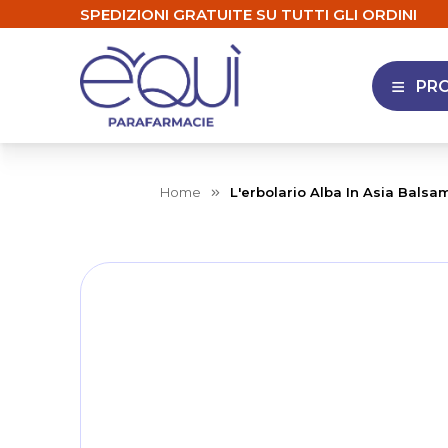
SPEDIZIONI GRATUITE SU TUTTI GLI ORDINI
PR
APRI 
Home
L'erbolario Alba In Asia Bals
Skip
to
the
end
of
the
images
gallery