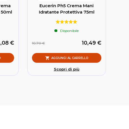
Crema
Eucerin Ph5 Crema Mani
e 50ml
Idratante Protettiva 75ml
Disponibile
,08 €
10,49 €
10,70 €
O
AGGIUNGI AL CARRELLO
Scopri di più