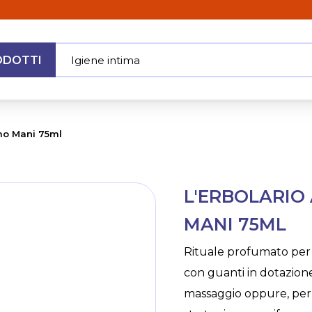
ODOTTI
Igiene int
|
MENU
amo Mani 75ml
Skip
L'ERBOLARIO
to
the
MANI 75ML
beginning
of
Rituale profumato per
the
con guanti in dotazione
images
gallery
massaggio oppure, per 