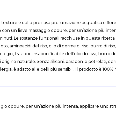
a texture e dalla preziosa profumazione acquatica e flore
e con un lieve massaggio oppure, per un’azione più intens
nuti. Le sostanze funzionali racchiuse in questa ricetta s
 loto, aminoacidi del riso, olio di germe di riso, burro di riso
iologici, frazione insaponificabile dell’olio di oliva, burro
 di origine naturale. Senza siliconi, parabeni e petrolati,
allergia, è adatto alle pelli più sensibili. Il prodotto è 10
ggio oppure, per un’azione più intensa, applicare uno str