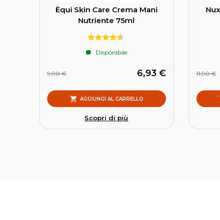
Èqui Skin Care Crema Mani
Nux
Nutriente 75ml
Disponibile
6,93 €
9,90 €
11,90 €
AGGIUNGI AL CARRELLO
Scopri di più