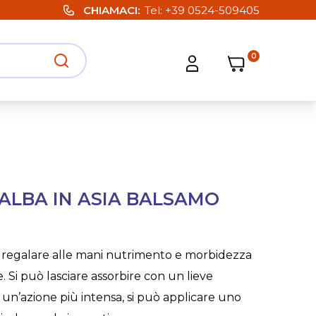
CHIAMACI
Tel:
+39 0524-509405
0
Carrello
Carrello
Apri ricerca
Apri strumenti utente
 ALBA IN ASIA BALSAMO
 regalare alle mani nutrimento e morbidezza
. Si può lasciare assorbire con un lieve
un’azione più intensa, si può applicare uno