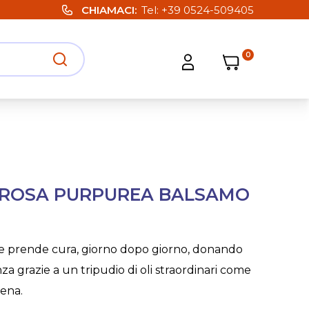
CHIAMACI
Tel:
+39 0524-509405
0
Carrello
Carrello
Apri ricerca
Apri strumenti utente
 ROSA PURPUREA BALSAMO
e prende cura, giorno dopo giorno, donando
za grazie a un tripudio di oli straordinari come
vena.