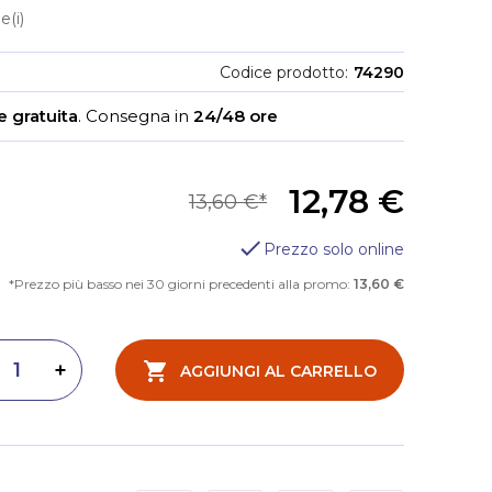
e(i)
Codice prodotto
74290
 gratuita
.
Consegna in
24/48 ore
12,78 €
13,60 €
Prezzo solo online
Prezzo più basso nei 30 giorni precedenti alla promo:
13,60 €
AGGIUNGI AL CARRELLO
inuisci quantità
Aumenta quantità