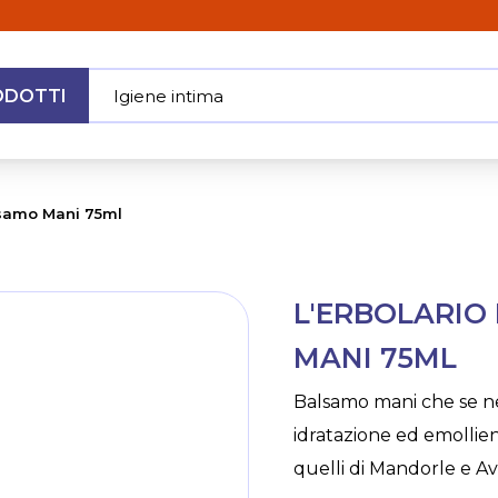
ODOTTI
Igiene intima
|
MENU
lsamo Mani 75ml
Skip
L'ERBOLARIO
to
the
MANI 75ML
beginning
of
Balsamo mani che se n
the
idratazione ed emollien
images
gallery
quelli di Mandorle e A