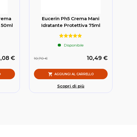
Crema
Eucerin Ph5 Crema Mani
e 50ml
Idratante Protettiva 75ml
Disponibile
,08 €
10,49 €
10,70 €
O
AGGIUNGI AL CARRELLO
Scopri di più