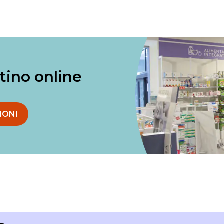
ntino online
IONI