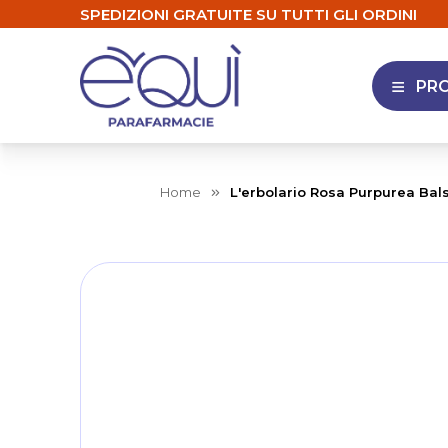
SPEDIZIONI GRATUITE SU TUTTI GLI ORDINI
PR
APRI 
Home
L'erbolario Rosa Purpurea Ba
Skip
to
the
end
of
the
images
gallery