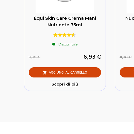
Èqui Skin Care Crema Mani
Nux
Nutriente 75ml
Disponibile
6,93 €
9,90 €
11,90 €
AGGIUNGI AL CARRELLO
Scopri di più