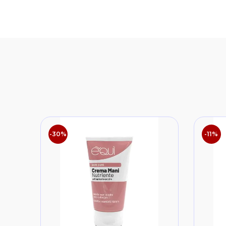
-30%
-11%