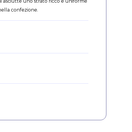
i asciutte uno strato ricco e uniforme
nella confezione.