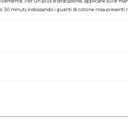
lcemente. Per un plus d’idratazione, applicare sulle man
o 30 minuti, indossando i guanti di cotone rosa presenti 