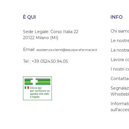
È QUI
INFO
Chi siam
Sede Legale: Corso Italia 22
20122 Milano (MI)
Le nostr
Email:
La nostra
assistenza.clienti@equiparafarmacie.it
Lavora c
Tel : +39 0524.50.94.05
I nostri c
Contatta
Segnalaz
Whistleb
Informat
sull'acces