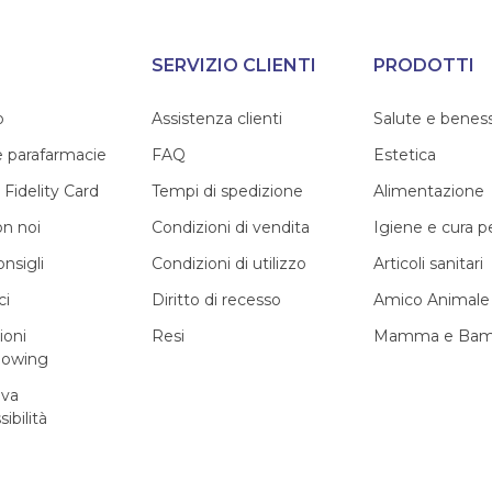
SERVIZIO CLIENTI
PRODOTTI
o
Assistenza clienti
Salute e benes
e parafarmacie
FAQ
Estetica
 Fidelity Card
Tempi di spedizione
Alimentazione
on noi
Condizioni di vendita
Igiene e cura 
onsigli
Condizioni di utilizzo
Articoli sanitari
ci
Diritto di recesso
Amico Animale
ioni
Resi
Mamma e Bam
lowing
iva
sibilità