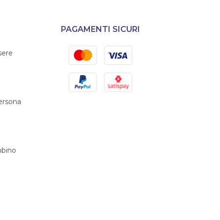
PAGAMENTI SICURI
Mastercard
Visa
sere
PayPal
Satispay
persona
bino