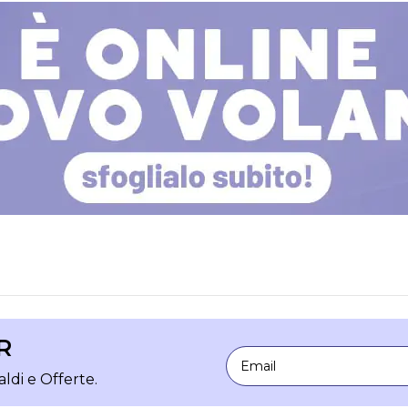
R
Email
aldi e Offerte.