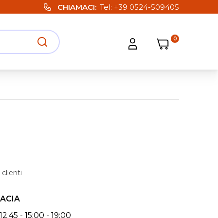
CHIAMACI
Tel:
+39 0524-509405
0
Carrello
Carrello
Apri ricerca
Apri strumenti utente
clienti
ACIA
12:45 - 15:00 - 19:00