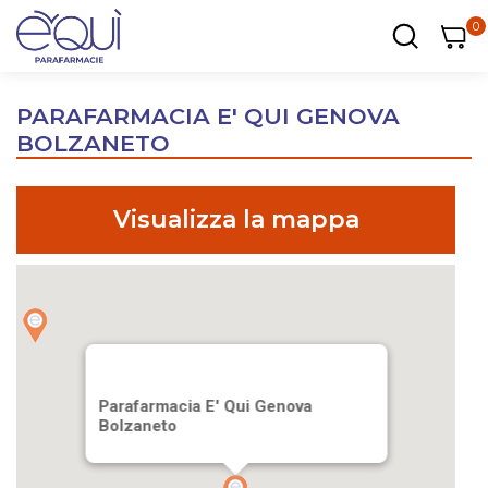
0
0
0
ar
Carrel
PARAFARMACIA E' QUI GENOVA
BOLZANETO
Visualizza la mappa
Parafarmacia E' Qui Genova
Bolzaneto