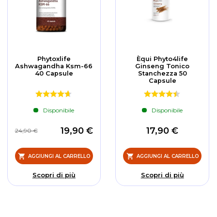
Phytoxlife
Èqui Phyto4life
Ashwagandha Ksm-66
Ginseng Tonico
40 Capsule
Stanchezza 50
Capsule
Disponibile
Disponibile
19,90 €
17,90 €
24,90 €
AGGIUNGI AL CARRELLO
AGGIUNGI AL CARRELLO
Scopri di più
Scopri di più