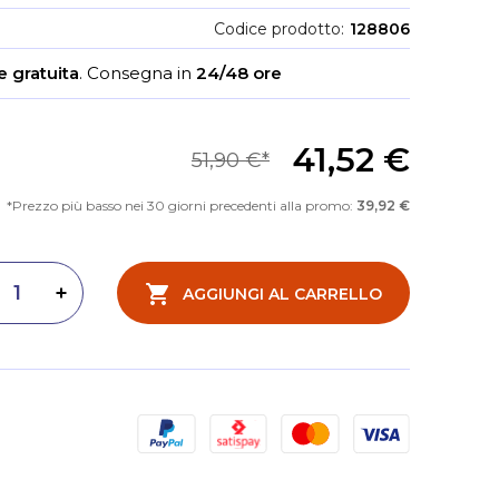
Codice prodotto
128806
 gratuita
.
Consegna in
24/48 ore
41,52 €
51,90 €
Prezzo più basso nei 30 giorni precedenti alla promo:
39,92 €
AGGIUNGI AL CARRELLO
inuisci quantità
Aumenta quantità