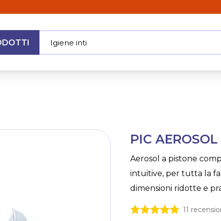
ODOTTI
Ig
|
MENU
2
Skip
PIC AEROSOL
to
the
Aerosol a pistone comp
beginning
intuitive, per tutta la 
of
the
dimensioni ridotte e pra
images
gallery
11
recension