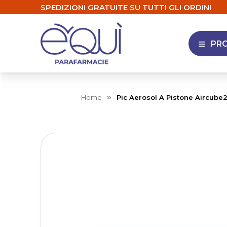
SPEDIZIONI GRATUITE SU TUTTI GLI ORDINI
PR
APRI 
Home
Pic Aerosol A Pistone Aircube
Skip
to
the
end
of
the
images
gallery