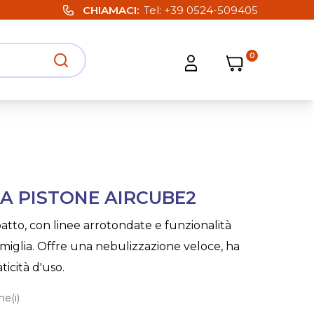
CHIAMACI
Tel:
+39 0524-509405
0
Carrello
Carrello
Apri ricerca
Apri strumenti utente
 A PISTONE AIRCUBE2
atto, con linee arrotondate e funzionalità
famiglia. Offre una nebulizzazione veloce, ha
ticità d'uso.
e(i)