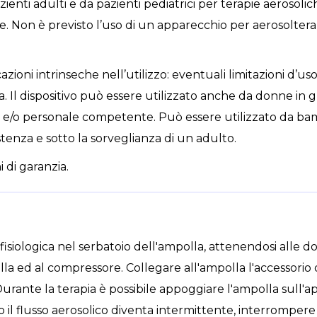
nti adulti e da pazienti pediatrici per terapie aerosolich
e. Non è previsto l’uso di un apparecchio per aerosoltera
zioni intrinseche nell’utilizzo: eventuali limitazioni d’uso
. Il dispositivo può essere utilizzato anche da donne in g
 e/o personale competente. Può essere utilizzato da bamb
istenza e sotto la sorveglianza di un adulto.
 di garanzia.
fisiologica nel serbatoio dell'ampolla, attenendosi alle d
lla ed al compressore. Collegare all'ampolla l'accessori
urante la terapia è possibile appoggiare l'ampolla sull'ap
o il flusso aerosolico diventa intermittente, interromper