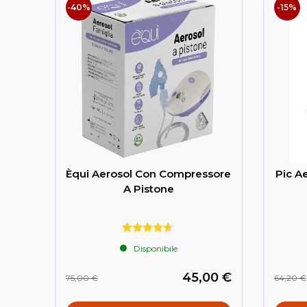
-40%
-15%
Èqui Aerosol Con Compressore
Pic Ae
A Pistone
Disponibile
45,00 €
75,00 €
64,20 €