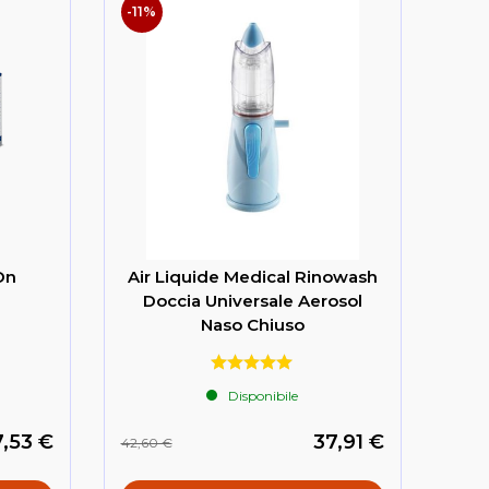
-11%
On
Air Liquide Medical Rinowash
Doccia Universale Aerosol
Naso Chiuso
Disponibile
,53 €
37,91 €
42,60 €