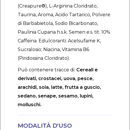
(Creapure®), L-Arginina Cloridrato,
Taurina, Aroma, Acido Tartarico, Polvere
di Barbabietola, Sodio Bicarbonato,
Paulinia Cupana h.s.k. Semen e.s. tit. 10%
Caffeina. Edulcoranti: Acelsufame K,
Sucralosio; Niacina, Vitamina B6
(Piridossina Cloridrato).
Può contenere tracce di:
Cereali e
derivati, crostacei, uova, pesce,
arachidi, soia, latte, frutta a guscio,
sedano, senape, sesamo, lupini,
molluschi.
MODALITÀ D'USO