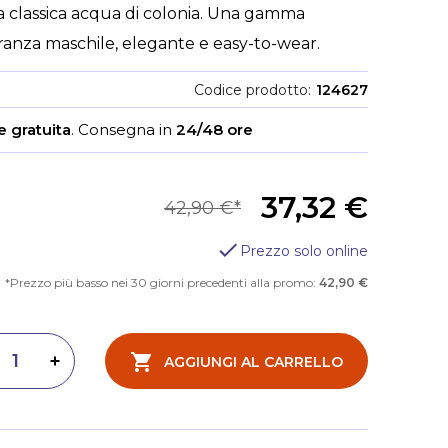
a classica acqua di colonia. Una gamma
anza maschile, elegante e easy-to-wear.
Codice prodotto
124627
 gratuita
.
Consegna in
24/48 ore
37,32 €
42,90 €
Prezzo solo online
Prezzo più basso nei 30 giorni precedenti alla promo:
42,90 €
AGGIUNGI AL CARRELLO
inuisci quantità
Aumenta quantità