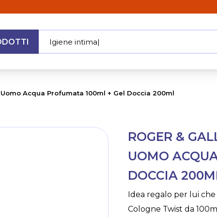
ODOTTI
Igiene i
|
MENU
e Uomo Acqua Profumata 100ml + Gel Doccia 200ml
Skip
ROGER & GAL
to
the
UOMO ACQUA 
beginning
of
DOCCIA 200M
the
images
Idea regalo per lui c
gallery
Cologne Twist da 100ml