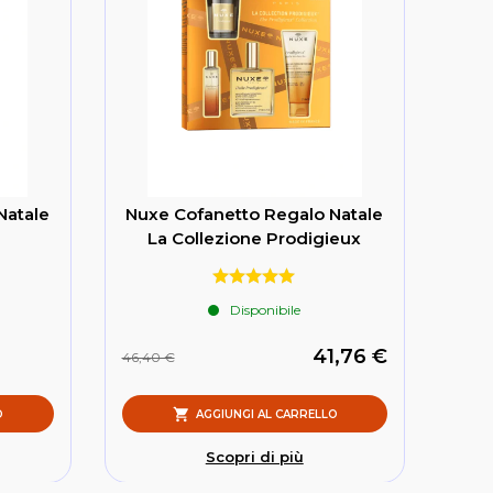
Natale
Nuxe Cofanetto Regalo Natale
La Collezione Prodigieux
Disponibile
41,76 €
46,40 €
O
AGGIUNGI AL CARRELLO
Scopri di più