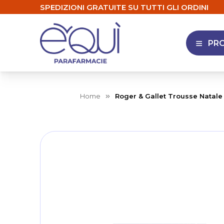
SPEDIZIONI GRATUITE SU TUTTI GLI ORDINI
PR
APRI 
Home
Roger & Gallet Trousse Natal
Skip
to
the
end
of
the
images
gallery