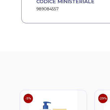
CODICE MINISTERIALE
989084557
-5%
-29%