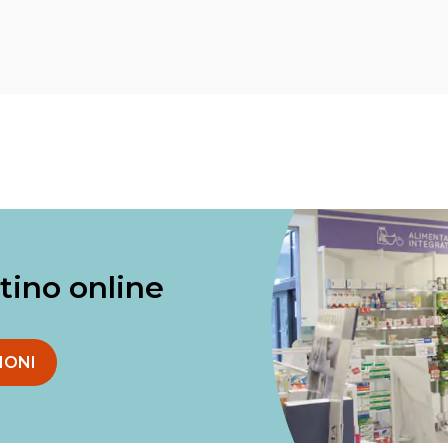
ntino online
IONI