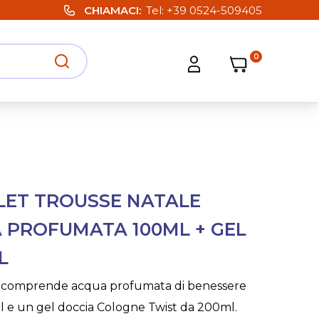
CHIAMACI
Tel:
+39 0524-509405
0
Carrello
Carrello
Apri ricerca
Apri strumenti utente
LET TROUSSE NATALE
PROFUMATA 100ML + GEL
L
he comprende acqua profumata di benessere
 e un gel doccia Cologne Twist da 200ml.