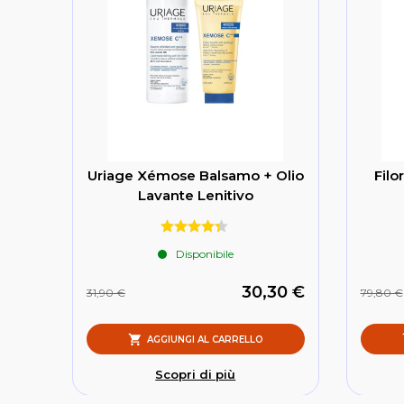
Uriage Xémose Balsamo + Olio
Filo
Lavante Lenitivo
Disponibile
30,30 €
31,90 €
79,80 €
AGGIUNGI AL CARRELLO
Scopri di più