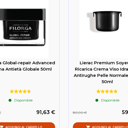
a Global-repair Advanced
Lierac Premium Soye
a Antietà Globale 50ml
Ricarica Crema Viso Idr
Antirughe Pelle Normale
50ml
Disponibile
Disponibile
91,63 €
59
€
80,90 €
AGGIUNGI AL CARRELLO
AGGIUNGI AL CARRELL