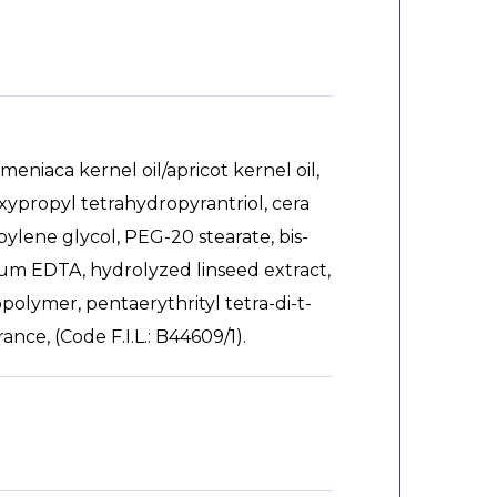
niaca kernel oil/apricot kernel oil,
oxypropyl tetrahydropyrantriol, cera
opylene glycol, PEG-20 stearate, bis-
dium EDTA, hydrolyzed linseed extract,
polymer, pentaerythrityl tetra-di-t-
ce, (Code F.I.L.: B44609/1).