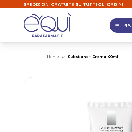
SPEDIZIONI GRATUITE SU TUTTI GLI ORDINI
PR
APRI 
Home
Substiane+ Crema 40ml
Skip
to
the
end
of
the
images
gallery