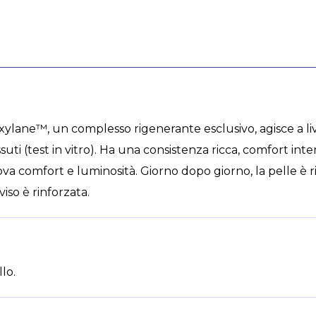
o-xylane™, un complesso rigenerante esclusivo, agisce a 
ssuti (test in vitro). Ha una consistenza ricca, comfort inte
va comfort e luminosità. Giorno dopo giorno, la pelle è rim
iso è rinforzata.
lo.