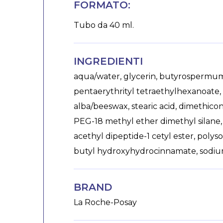
FORMATO:
Tubo da 40 ml.
INGREDIENTI
aqua/water, glycerin, butyrospermum p
pentaerythrityl tetraethylhexanoate, 
alba/beeswax, stearic acid, dimethicon
PEG-18 methyl ether dimethyl silane, 
acethyl dipeptide-1 cetyl ester, poly
butyl hydroxyhydrocinnamate, sodium 
BRAND
La Roche-Posay