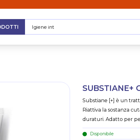
ODOTTI
|
MENU
Skip
SUBSTIANE+ 
to
the
Substiane [+] è un tra
beginning
Riattiva la sostanza cu
of
the
duraturi. Adatto per pel
images
gallery
Disponibile