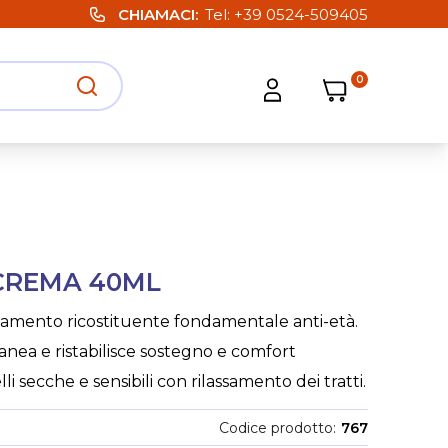
CHIAMACI
Tel:
+39 0524-509405
0
Carrello
Carrello
Apri ricerca
Apri strumenti utente
CREMA 40ML
ttamento ricostituente fondamentale anti-età.
tanea e ristabilisce sostegno e comfort
li secche e sensibili con rilassamento dei tratti.
Codice prodotto
767