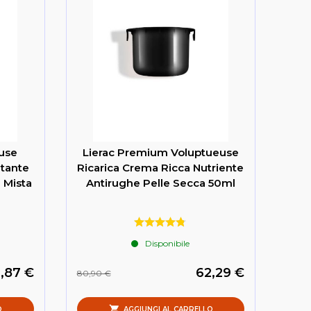
use
Lierac Premium Voluptueuse
atante
Ricarica Crema Ricca Nutriente
 Mista
Antirughe Pelle Secca 50ml
Disponibile
,87 €
62,29 €
80,90 €
O
AGGIUNGI AL CARRELLO