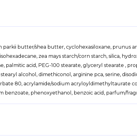
arkii butter/shea butter, cyclohexasiloxane, prunus arme
isohexadecane, zea mays starch/corn starch, silica, hydr
e, palmitic acid, PEG-100 stearate, glyceryl stearate , pr
stearyl alcohol, dimethiconol, arginine pca, serine, diso
sorbate 80, acrylamide/sodium acryloyldimethyltaurate co
benzoate, phenoxyethanol, benzoic acid, parfum/fragran