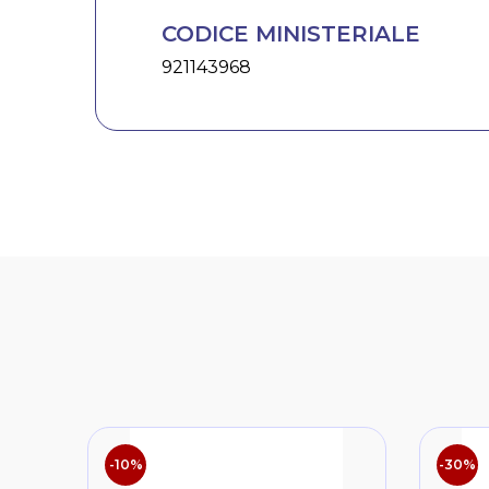
CODICE MINISTERIALE
921143968
-10%
-30%