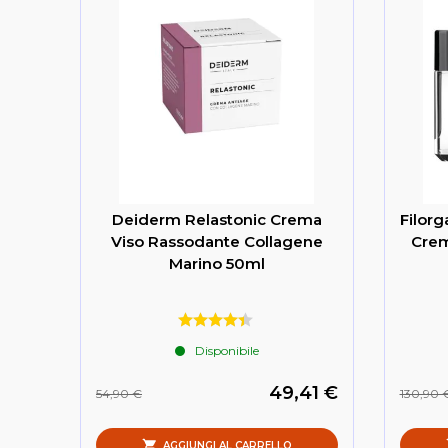
Deiderm Relastonic Crema
Filorg
Viso Rassodante Collagene
Crem
Marino 50ml
Disponibile
49,41 €
54,90 €
130,90 
AGGIUNGI AL CARRELLO