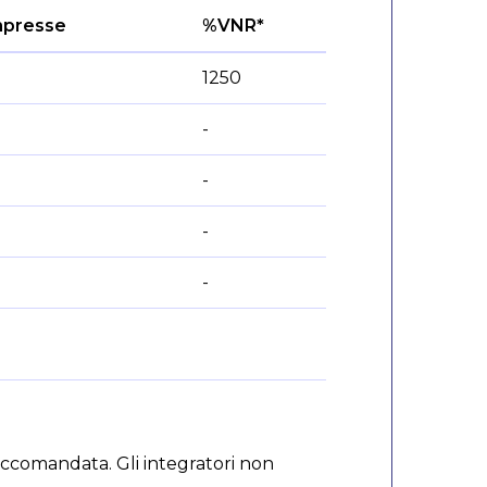
mpresse
%VNR*
1250
-
-
-
-
raccomandata. Gli integratori non