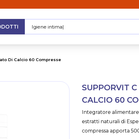
ODOTTI
Igiene
|
MENU
bato Di Calcio 60 Compresse
Skip
SUPPORVIT C
to
the
CALCIO 60 C
beginning
of
Integratore alimentare 
the
estratti naturali di Esp
images
gallery
compressa apporta 500 