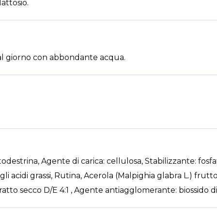
attosio.
 al giorno con abbondante acqua.
odestrina, Agente di carica: cellulosa, Stabilizzante: fosfa
i acidi grassi, Rutina, Acerola (Malpighia glabra L.) frutt
ratto secco D/E 4:1 , Agente antiagglomerante: biossido di s