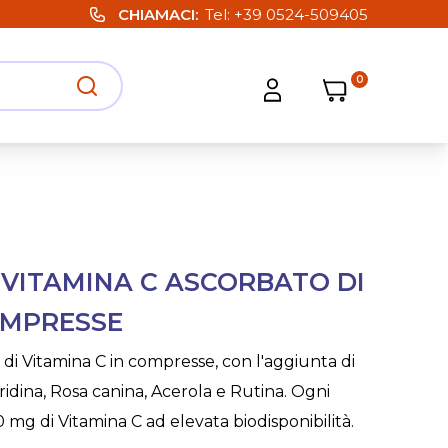
CHIAMACI
Tel:
+39 0524-509405
0
Carrello
Carrello
Apri ricerca
Apri strumenti utente
 VITAMINA C ASCORBATO DI
OMPRESSE
di Vitamina C in compresse, con l'aggiunta di
eridina, Rosa canina, Acerola e Rutina. Ogni
mg di Vitamina C ad elevata biodisponibilità.