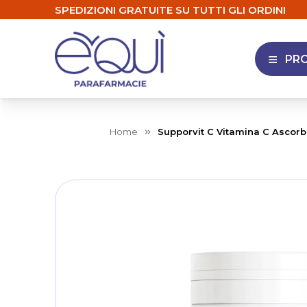
SPEDIZIONI GRATUITE SU TUTTI GLI ORDINI
PR
APRI 
Home
Supporvit C Vitamina C Ascor
Skip
to
the
end
of
the
images
gallery