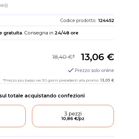
e(i)
Codice prodotto
124452
 gratuita
.
Consegna in
24/48 ore
13,06 €
18,40 €
Prezzo solo online
Prezzo più basso nei 30 giorni precedenti alla promo:
13,05 €
3 pezzi
10,86 €
/pz