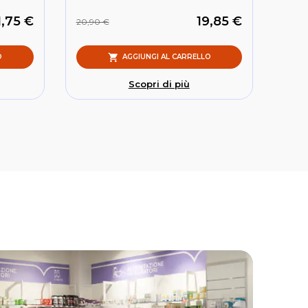
1,75 €
19,85 €
20,90 €
O
AGGIUNGI AL CARRELLO
Scopri di più