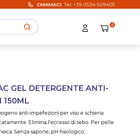
CHIAMACI
Tel:
+39 0524-509405
0
Carrello
Carrello
Apri ricerca
Apri strumenti utente
AC GEL DETERGENTE ANTI-
I 150ML
geno anti-impefezioni per viso e schiena.
catamente. Elimina l'eccesso di sebo. Per pelle
eica. Senza sapone, pH fisiologico.