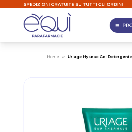
SPEDIZIONI GRATUITE SU TUTTI GLI ORDINI
PR
APRI 
Home
Uriage Hyseac Gel Detergente 
Skip
to
the
end
of
the
images
gallery