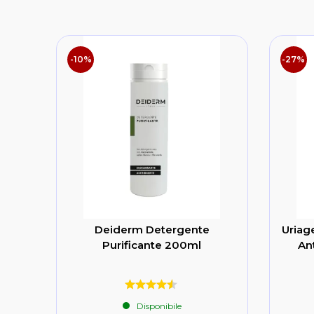
-10%
-27%
Deiderm Detergente
Uriag
Purificante 200ml
An
Disponibile