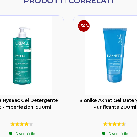
PRODOTTI CORRELATI
-34%
e Hyseac Gel Detergente
Bionike Aknet Gel Dete
ti-imperfezioni 500ml
Purificante 200ml
Disponibile
Disponibile