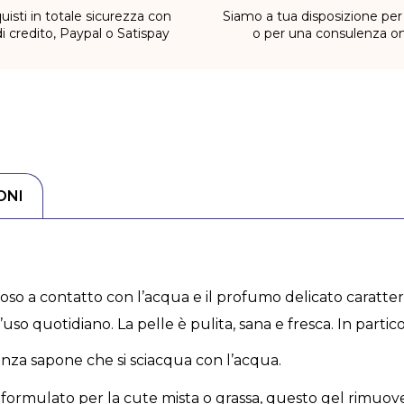
uisti in totale sicurezza con
Siamo a tua disposizione per
di credito, Paypal o Satispay
o per una consulenza on
ONI
iumoso a contatto con l’acqua e il profumo delicato caratt
o quotidiano. La pelle è pulita, sana e fresca. In partico
enza sapone che si sciacqua con l’acqua.
 formulato per la cute mista o grassa, questo gel rimuove 