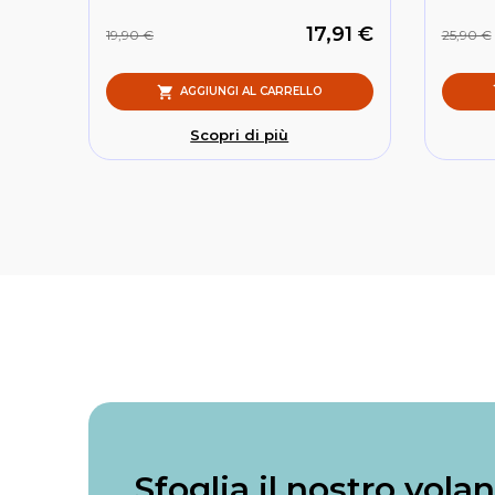
17,91 €
19,90 €
25,90 €
AGGIUNGI AL CARRELLO
Scopri di più
Sfoglia il nostro vola