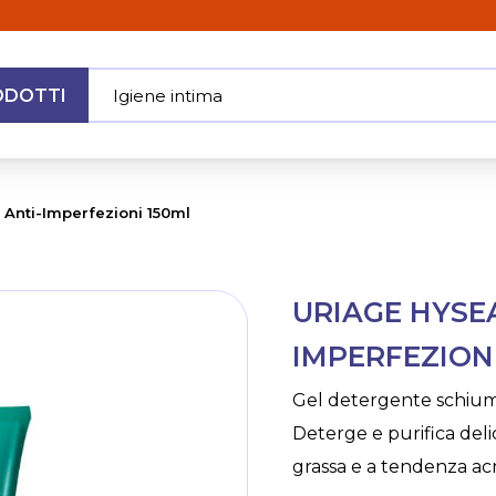
ODOTTI
Igiene intim
|
MENU
Anti-Imperfezioni 150ml
Skip
URIAGE HYSE
to
the
IMPERFEZION
beginning
of
Gel detergente schiumo
the
Deterge e purifica deli
images
gallery
grassa e a tendenza acn