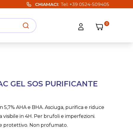
CHIAMACI
Tel:
+39 0524-509405
0
Carrello
Carrello
Apri ricerca
Apri strumenti utente
AC GEL SOS PURIFICANTE
n 5,7% AHA e BHA. Asciuga, purifica e riduce
a visibile in 4H. Per brufoli e imperfezioni.
e e protettivo. Non profumato.