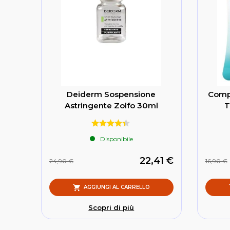
Deiderm Sospensione
Compe
Astringente Zolfo 30ml
T
Disponibile
22,41 €
24,90 €
16,90 €
AGGIUNGI AL CARRELLO
Scopri di più