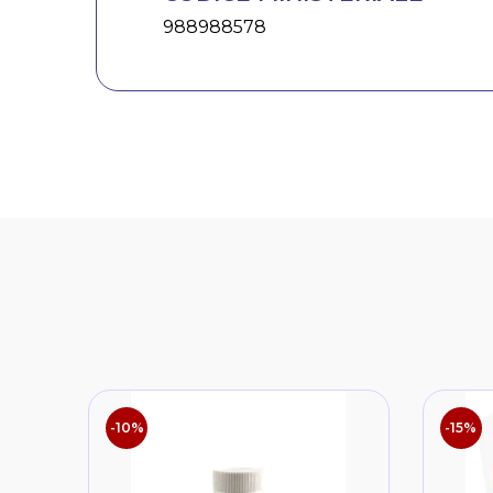
988988578
-10%
-15%