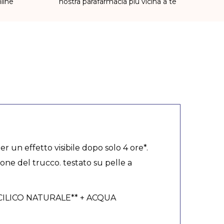
line
nostra parafarmacia più vicina a te
er un effetto visibile dopo solo 4 ore*.
zione del trucco. testato su pelle a
ALICILICO NATURALE** + ACQUA