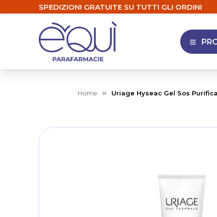
SPEDIZIONI GRATUITE SU TUTTI GLI ORDINI
PR
APRI 
Home
Uriage Hyseac Gel Sos Purific
Skip
to
the
end
of
the
images
gallery