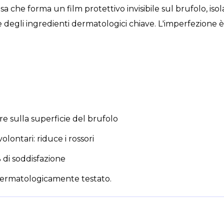
sa che forma un film protettivo invisibile sul brufolo, i
egli ingredienti dermatologici chiave. L'imperfezione è as
core sulla superficie del brufolo
lontari: riduce i rossori
% di soddisfazione
dermatologicamente testato.