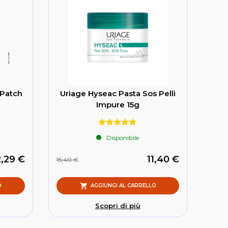
 Patch
Uriage Hyseac Pasta Sos Pelli
Impure 15g
Disponibile
2,29 €
11,40 €
15,40 €
O
AGGIUNGI AL CARRELLO
Scopri di più