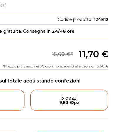
e(i)
Codice prodotto
124812
 gratuita
.
Consegna in
24/48 ore
11,70 €
15,60 €
Prezzo più basso nei 30 giorni precedenti alla promo:
15,60 €
3 pezzi
9,83 €
/pz