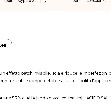
di credito, Paypal o Satispay
o per una consulenza on
ONI
 effetto patch invisibile, isola e riduce le imperfezioni p
i, ma invisibile e impercettibile al tatto. Facilita l'applica
ntiene 5,7% di AHA [acido glycolico, malico] + ACIDO S