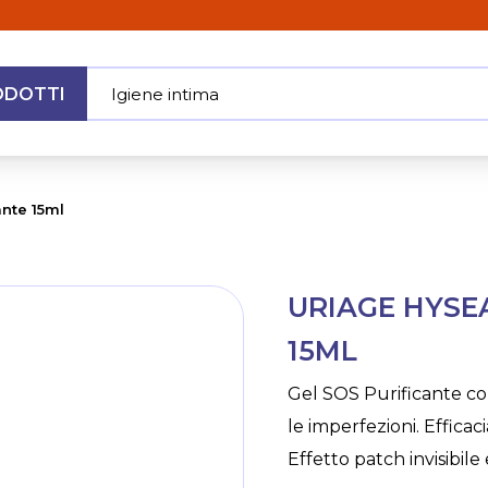
ODOTTI
Igiene in
|
MENU
ante 15ml
Skip
URIAGE HYSE
to
the
15ML
beginning
of
Gel SOS Purificante co
the
le imperfezioni. Efficaci
images
gallery
Effetto patch invisibil