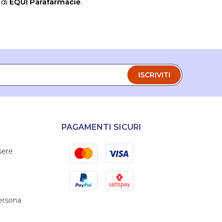
 di
ÈQUI Parafarmacie
.
ISCRIVITI
PAGAMENTI SICURI
Mastercard
Visa
sere
PayPal
Satispay
persona