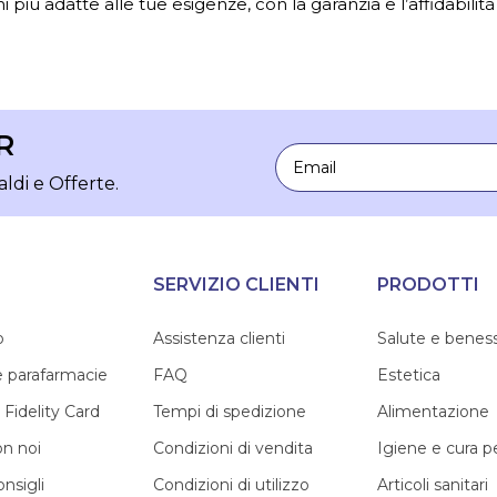
i più adatte alle tue esigenze, con la garanzia e l’affidabilità
R
Email
aldi e Offerte.
SERVIZIO CLIENTI
PRODOTTI
o
Assistenza clienti
Salute e benes
e parafarmacie
FAQ
Estetica
 Fidelity Card
Tempi di spedizione
Alimentazione
on noi
Condizioni di vendita
Igiene e cura 
onsigli
Condizioni di utilizzo
Articoli sanitari