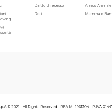
ci
Diritto di recesso
Amico Animale
ioni
Resi
Mamma e Bam
lowing
iva
sibilità
.p.A © 2021 - All Rights Reserved - REA MI-1961304 - P.IVA 014