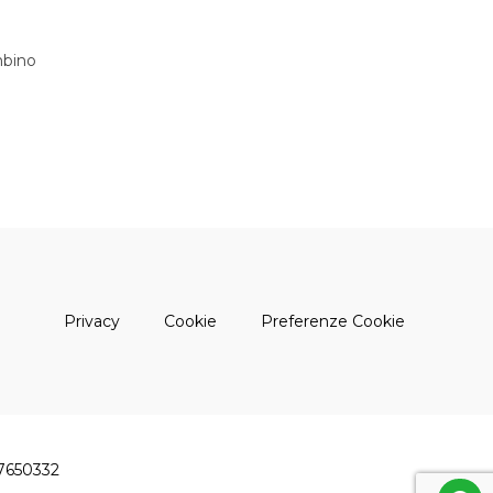
bino
(apre una nuova finestra)
(apre una nuova finestra)
Privacy
Cookie
Preferenze Cookie
47650332