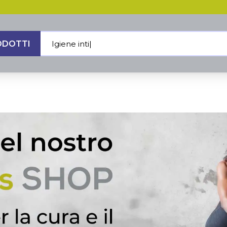
ODOTTI
Igiene intima
|
MENU