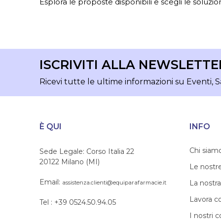
Esplora le proposte disponibili e scegli le soluzion
ISCRIVITI ALLA NEWSLETTE
Ricevi tutte le ultime informazioni su Eventi, S
È QUI
INFO
Chi siam
Sede Legale: Corso Italia 22
20122 Milano (MI)
Le nostr
Email:
La nostra
assistenza.clienti@equiparafarmacie.it
Lavora c
Tel : +39 0524.50.94.05
I nostri c