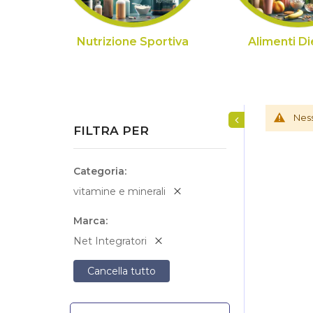
Nutrizione Sportiva
Alimenti Di
Mostra/Nascondi fi
Ness
FILTRA PER
Categoria
vitamine e minerali
Marca
Net Integratori
Cancella tutto
Cerca nei risultati
Cerca