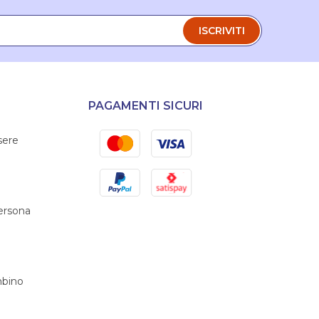
ISCRIVITI
PAGAMENTI SICURI
Mastercard
Visa
sere
PayPal
Satispay
persona
bino