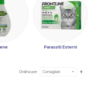
iene
Parassiti Esterni
Imposta
Ordina per
la
direzione
decrescente