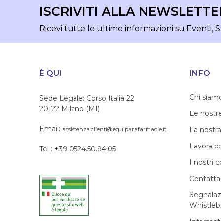
ISCRIVITI ALLA NEWSLETTE
Ricevi tutte le ultime informazioni su Eventi, S
È QUI
INFO
Chi siam
Sede Legale: Corso Italia 22
20122 Milano (MI)
Le nostr
Email:
La nostra
assistenza.clienti@equiparafarmacie.it
Lavora c
Tel : +39 0524.50.94.05
I nostri c
Contatta
Segnalaz
Whistleb