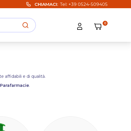
CHIAMACI
Tel:
+39 0524-509405
0
Carrello
Carrello
Apri ricerca
Apri strumenti utente
affidabili e di qualità.
 Parafarmacie
.