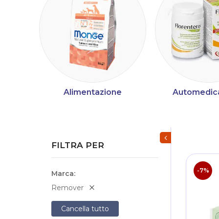
Alimentazione
Automedic
Mostra/Nascondi fi
FILTRA PER
-7%
Marca
Remover
Cancella tutto