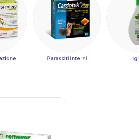
azione
Parassiti Interni
Ig
ltri