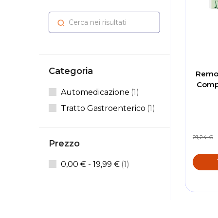
Cerca nei risultati
Cerca
Categoria
Remov
Compl
Elemento
Automedicazione
1
Elemento
Tratto Gastroenterico
1
21,24 €
Prezzo
elemento
0,00 €
-
19,99 €
1