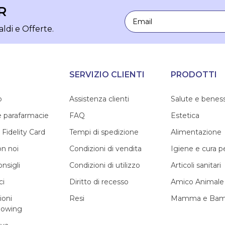
R
Email
aldi e Offerte.
SERVIZIO CLIENTI
PRODOTTI
o
Assistenza clienti
Salute e benes
e parafarmacie
FAQ
Estetica
 Fidelity Card
Tempi di spedizione
Alimentazione
on noi
Condizioni di vendita
Igiene e cura 
onsigli
Condizioni di utilizzo
Articoli sanitari
ci
Diritto di recesso
Amico Animale
ioni
Resi
Mamma e Bam
lowing