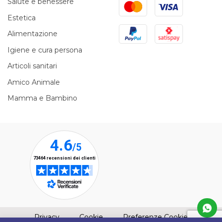
Mastercard
Visa
Salute e benessere
Estetica
PayPal
Satispay
Alimentazione
Igiene e cura persona
Articoli sanitari
Amico Animale
Mamma e Bambino
(apre una nuova finestra)
(apre una nuova finestra)
Privacy
Cookie
Preferenze Cookie