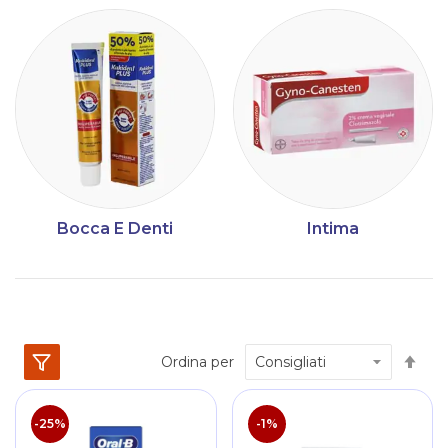
Bocca E Denti
Intima
Im
Ordina per
la
dir
dec
-25%
-1%