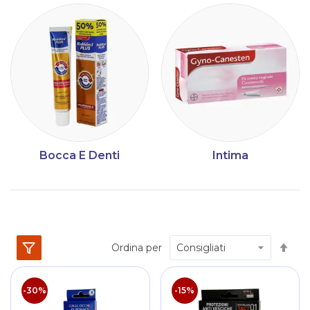
Bocca E Denti
Intima
Im
Ordina per
la
dir
dec
-30%
-15%