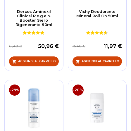
Dercos Aminexil
Vichy Deodorante
Clinical R.e.g.e.n.
Mineral Roll On 50ml
Booster Siero
Rigenerante 90ml
50,96 €
11,97 €
61,40 €
16,40 €
AGGIUNGI AL CARRELLO
AGGIUNGI AL CARRELLO
-29%
-20%