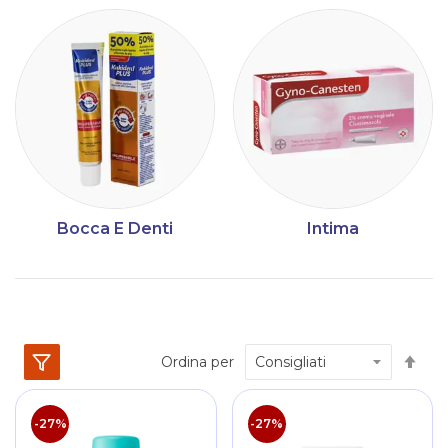
Bocca E Denti
Intima
Im
Ordina per
la
dir
dec
-27%
-27%