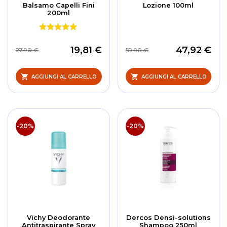
Balsamo Capelli Fini
Lozione 100ml
200ml
19,81 €
47,92 €
27,90 €
59,90 €
AGGIUNGI AL CARRELLO
AGGIUNGI AL CARRELLO
-20%
-20%
Vichy Deodorante
Dercos Densi-solutions
Antitraspirante Spray
Shampoo 250ml