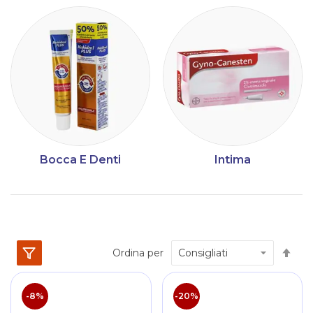
Bocca E Denti
Intima
Im
Ordina per
la
dir
dec
-8%
-20%